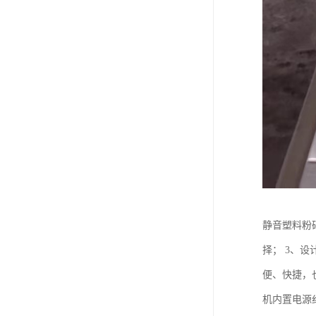
静音塑料粉
择； 3、
便、快捷，
机内置电源