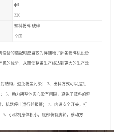
ф8
320
塑料粉碎 破碎
全国
机设备的选配时应当较为详细地了解各粉碎机设备
碎机的优势，从而使整条生产线达到更大的生产效
密封结构，避免粉尘污染； 3、出料方式可以是抽
果； 5、动力架整体实心没有间隙，避免了藏料的弊
时，机器停止运行并报警； 7、内设安全开关，打
 9、小型机身体积小，底部装有脚轮，移动方