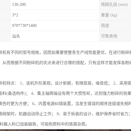
130-200
筛网孔径 (mm)
3*2
重量 (kg)
970*730*1400
用途
汕头
可售卖地
碎机有不同的型号规格，因而如果要使整条生产线性能更优，在进行粉碎
，从而根据不同粉碎机的优点来进行合理的搭配，只有这样才能发挥各粉
碎机特点： 1、该机外形美观，设计新颖，有隔音层，噪音低； 2、采用
吸料(备选构件)； 4、集主轴两端设有两个大惯性轮，达到强力粉碎的效
换色时更为方便； 6、内置电源纠错装置，当发生错误的顺序连接或失相
筛网架时，机器自动停止工作； 8、易于拆装的设计，维护保养省时省力；
、进料箱入料口加装磁铁，可吸附原料中的铁屑杂质。