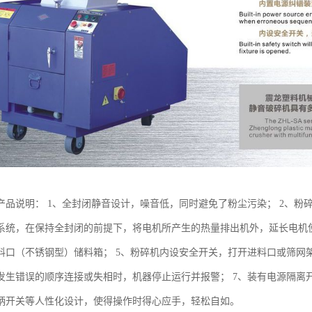
产品说明： 1、全封闭静音设计，噪音低，同时避免了粉尘污染； 2、粉碎
系统，在保持全封闭的前提下，将电机所产生的热量排出机外，延长电机使
料口（不锈钢型）储料箱； 5、粉碎机内设安全开关，打开进料口或筛网
发生错误的顺序连接或失相时，机器停止运行并报警； 7、装有电源隔离
柄开关等人性化设计，使得操作时得心应手，轻松自如。