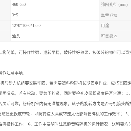
460-650
筛网孔径 (mm)
3*5
重量 (kg)
1270*1060*1850
用途
汕头
可售卖地
结构简单，可操作性强，运转平稳，破碎性好效果，被破碎的物料可以直
操作注意事项：
碎机与动力机组要安装牢固，若需要塑料粉碎机长期固定作业，应将其固定
紧固情况，若有松动，要给予拧紧，同时要检查皮带松紧度是否合适； 3
否灵活可靠，粉碎机室内有无碰撞现象，转子的旋转方向是否与机箭头所
要随便更换皮带轮，以防转速太高或转速太低影响粉碎机的工作效率； 5、静
后再投料工作； 6、工作中要随时注意静音粉碎机的运转情况，送料要均