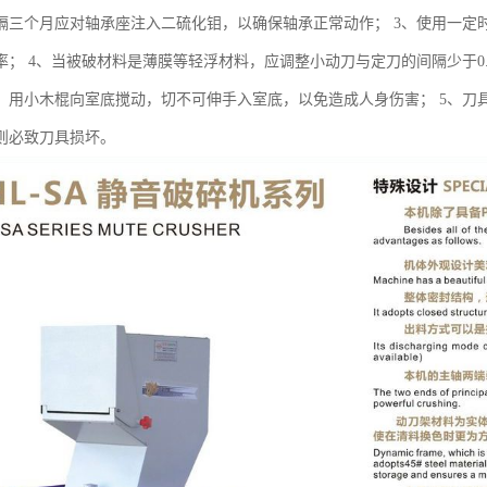
隔三个月应对轴承座注入二硫化钼，以确保轴承正常动作； 3、使用一定
率； 4、当被破材料是薄膜等轻浮材料，应调整小动刀与定刀的间隔少于0
，用小木棍向室底搅动，切不可伸手入室底，以免造成人身伤害； 5、刀
则必致刀具损坏。