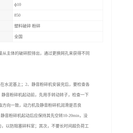
ф10
850
塑料破碎 粉碎
全国
接从主体的破碎腔排出，通过更换网孔来获得不同
在水泥基上；2、静音粉碎机安装完后，要检查各
、静音粉碎机起动前，先用手转动转子，检查一下
指方向一致，动力机及静音粉碎机润滑是否良
音粉碎机起动后应保持其先空转10-20min，没
匀，以防阻塞碎料室；其次，不要长时间超负荷工