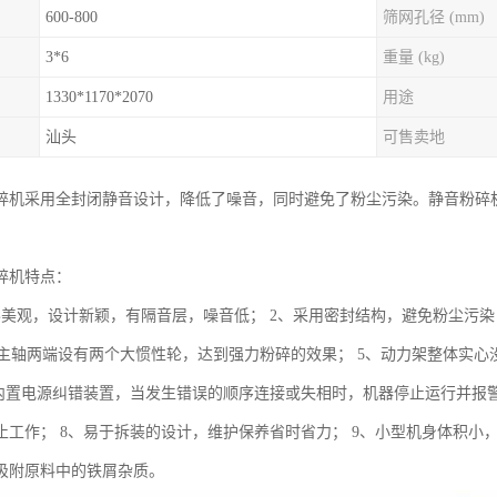
600-800
筛网孔径 (mm)
3*6
重量 (kg)
1330*1170*2070
用途
汕头
可售卖地
碎机采用全封闭静音设计，降低了噪音，同时避免了粉尘污染。静音粉碎
碎机特点：
形美观，设计新颖，有隔音层，噪音低； 2、采用密封结构，避免粉尘污染
、集主轴两端设有两个大惯性轮，达到强力粉碎的效果； 5、动力架整体实
、内置电源纠错装置，当发生错误的顺序连接或失相时，机器停止运行并报
止工作； 8、易于拆装的设计，维护保养省时省力； 9、小型机身体积小，
吸附原料中的铁屑杂质。