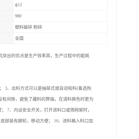
ф12
980
塑料破碎 粉碎
全国
机突出的优点是生产效率高，生产过程中的能耗
； 3、出料方式可以是抽屉式或自动吸料(备选构
心没有间隙，避免了藏料的弊端，在清料换色时更为
警； 7、内设安全开关，打开进料口或筛网架时，
底部装有脚轮，移动方便； 10、进料箱入料口加