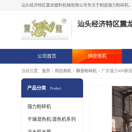
汕头经济特区震
公司首页
供应商机
当前位置：
首页
>
供应商机
>
静音粉碎机
> 广东强力400静
产品分类
Product
强力粉碎机
干燥混色机/混色机系列
冷水机水塔