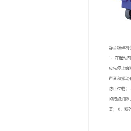
静音粉碎机
1、在起动
应先停止给
声音和振动
防止过载；
的措施消除
复； 8、