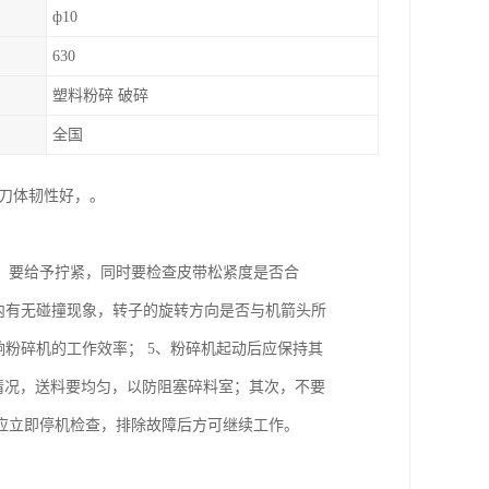
ф10
630
塑料粉碎 破碎
全国
刀体韧性好，。
，要给予拧紧，同时要检查皮带松紧度是否合
内有无碰撞现象，转子的旋转方向是否与机箭头所
响粉碎机的工作效率； 5、粉碎机起动后应保持其
运转情况，送料要均匀，以防阻塞碎料室；其次，不要
应立即停机检查，排除故障后方可继续工作。