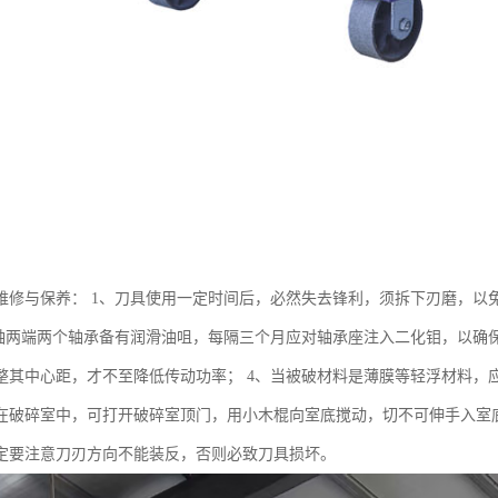
维修与保养： 1、刀具使用一定时间后，必然失去锋利，须拆下刃磨，以
主轴两端两个轴承备有润滑油咀，每隔三个月应对轴承座注入二化钼，以确
整其中心距，才不至降低传动功率； 4、当被破材料是薄膜等轻浮材料，应
在破碎室中，可打开破碎室顶门，用小木棍向室底搅动，切不可伸手入室底
定要注意刀刃方向不能装反，否则必致刀具损坏。