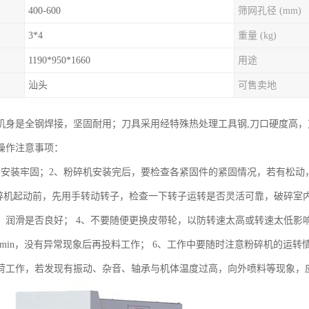
400-600
筛网孔径 (mm)
3*4
重量 (kg)
1190*950*1660
用途
汕头
可售卖地
机身是全钢焊接，坚固耐用；刀具采用经特殊热处理工具钢,刀口硬度高，
操作注意事项：
要安装牢固；2、粉碎机安装完后，要检查各紧固件的紧固情况，若有松动
粉碎机起动前，先用手转动转子，检查一下转子运转是否灵活可靠，破碎室
，润滑是否良好； 4、不要随便更换皮带轮，以防转速太高或转速太低影
-20min，没有异常现象后再投料工作； 6、工作中要随时注意粉碎机的
荷工作，若发现有振动、杂音、轴承与机体温度过高，向外喷料等现象，