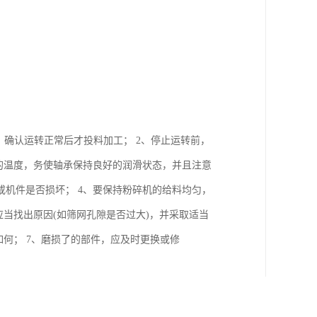
，确认运转正常后才投料加工； 2、停止运转前，
的温度，务使轴承保持良好的润滑状态，并且注意
机件是否损坏； 4、要保持粉碎机的给料均匀，
当找出原因(如筛网孔隙是否过大)，并采取适当
何； 7、磨损了的部件，应及时更换或修