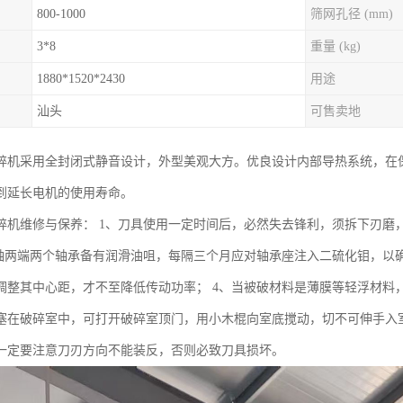
800-1000
筛网孔径 (mm)
3*8
重量 (kg)
1880*1520*2430
用途
汕头
可售卖地
碎机采用全封闭式静音设计，外型美观大方。优良设计内部导热系统，在
到延长电机的使用寿命。
碎机维修与保养： 1、刀具使用一定时间后，必然失去锋利，须拆下刃磨
主轴两端两个轴承备有润滑油咀，每隔三个月应对轴承座注入二硫化钼，以
调整其中心距，才不至降低传动功率； 4、当被破材料是薄膜等轻浮材料，
塞在破碎室中，可打开破碎室顶门，用小木棍向室底搅动，切不可伸手入室
一定要注意刀刃方向不能装反，否则必致刀具损坏。