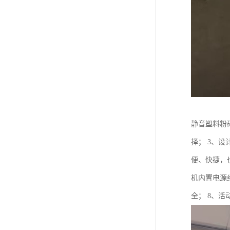
静音塑料粉
择； 3、
便、快捷，
机内置电源
全； 8、