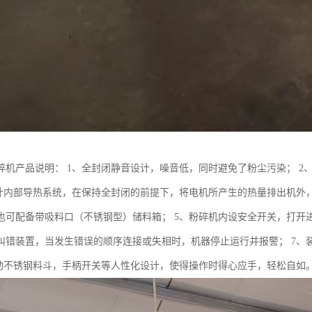
碎机产品说明： 1、全封闭静音设计，噪音低，同时避免了粉尘污染； 2、
设计内部导热系统，在保持全封闭的前提下，将电机所产生的热量排出机外，
也可配备带吸料口（不锈钢型）储料箱； 5、粉碎机内设安全开关，打开
纠错装置，当发生错误的顺序连接或失相时，机器停止运行并报警； 7、
活动不锈钢料斗，手柄开关等人性化设计，使得操作时得心应手，轻松自如