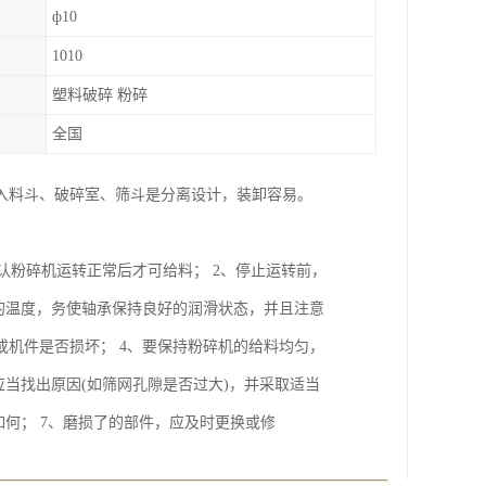
ф10
1010
塑料破碎 粉碎
全国
入料斗、破碎室、筛斗是分离设计，装卸容易。
认粉碎机运转正常后才可给料； 2、停止运转前，
的温度，务使轴承保持良好的润滑状态，并且注意
机件是否损坏； 4、要保持粉碎机的给料均匀，
当找出原因(如筛网孔隙是否过大)，并采取适当
何； 7、磨损了的部件，应及时更换或修