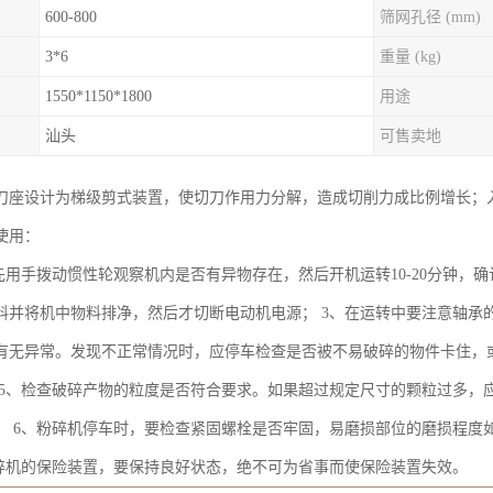
600-800
筛网孔径 (mm)
3*6
重量 (kg)
1550*1150*1800
用途
汕头
可售卖地
刀座设计为梯级剪式装置，使切刀作用力分解，造成切削力成比例增长；
使用：
先用手拨动惯性轮观察机内是否有异物存在，然后开机运转10-20分钟，确
料并将机中物料排净，然后才切断电动机电源； 3、在运转中要注意轴承
有无异常。发现不正常情况时，应停车检查是否被不易破碎的物件卡住，或
 5、检查破碎产物的粒度是否符合要求。如果超过规定尺寸的颗粒过多，应
； 6、粉碎机停车时，要检查紧固螺栓是否牢固，易磨损部位的磨损程度如
粉碎机的保险装置，要保持良好状态，绝不可为省事而使保险装置失效。