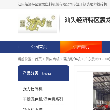
汕头经济特区震
公司首页
供应商机
当前位置：
首页
>
供应商机
>
强力粉碎机
> 广东震龙PC-6
产品分类
Product
强力粉碎机
干燥混色机/混色机系列
冷水机水塔