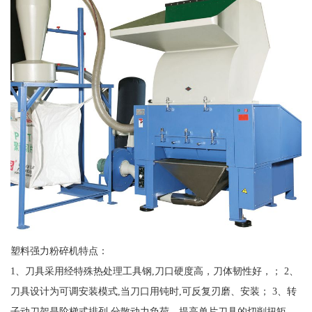
塑料强力粉碎机特点：
1、刀具采用经特殊热处理工具钢,刀口硬度高，刀体韧性好，； 2、
刀具设计为可调安装模式,当刀口用钝时,可反复刃磨、安装； 3、转
子动刀架是阶梯式排列,分散动力负荷，提高单片刀具的切削扭矩，