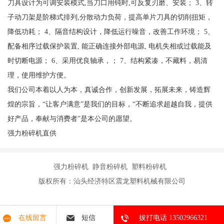
刀具设计为可调安装模式,当刀口用钝时,可反复刃磨、安装； 3、转
子动刀架是阶梯式排列,分散动力负荷，提高单片刀具的切削扭矩，
降低功耗； 4、隔音结构设计，降低运行噪音，改善工作环境； 5、
配备相序过载保护装置, 能正确连接外部电源, 电机失相或过载能及
时切断电源； 6、采用优良轴承，； 7、结构紧凑，不藏料，易清
理，使用维护方便。
我们公司本着以人为本，真诚合作，创新发展，拓展未来，铸造辉
煌的宗旨，“让客户满意”是我们的目标，“不断追求超越自我，提供
好产品，奉献与消费者”是本公司的愿望。
强力粉碎机直供
强力粉碎机 静音粉碎机 塑料粉碎机
版权所有：汕头经济特区震龙塑料机械有限公司
在线留言
短信
拔打电话 13502966321