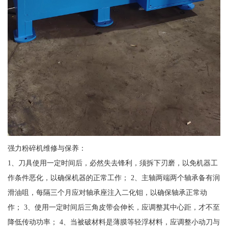
强力粉碎机维修与保养：
1、刀具使用一定时间后，必然失去锋利，须拆下刃磨，以免机器工
作条件恶化，以确保机器的正常工作； 2、主轴两端两个轴承备有润
滑油咀，每隔三个月应对轴承座注入二化钼，以确保轴承正常动
作； 3、使用一定时间后三角皮带会伸长，应调整其中心距，才不至
降低传动功率； 4、当被破材料是薄膜等轻浮材料，应调整小动刀与