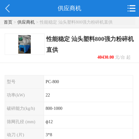
供应商机
首页
>
供应商机
> 性能稳定 汕头塑料800强力粉碎机直供
性能稳定 汕头塑料800强力粉碎机
直供
40430.00
元/台 起
型号
PC-800
功率(kW)
22
破碎能力(kg/h)
800-1000
筛网孔径 (mm)
ф12
动刀 (片)
3*8