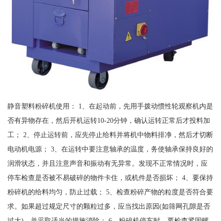
静音塑料粉碎机使用： 1、在起动前，先用手拨动惯性轮观察机内是
否有异物存在，然后开机运转10-20分钟，确认运转正常后才投料加
工； 2、停止运转前，应先停止给料并将机中物料排净，然后才切断
电动机电源； 3、在运转中要注意轴承的温度，务使轴承保持良好的
润滑状态，并且注意声音和振动有无异常。发现不正常情况时，应
停车检查是否被不易破碎的物件卡住，或机件是否损坏； 4、要保持
粉碎机的给料均匀，防止过载； 5、检查粉碎产物的粒度是否符合要
求。如果超过规定尺寸的颗粒过多，应当找出原因(如筛网孔隙是否
过大)，并采取适当的措施消除； 6、粉碎机停车时，要检查紧固螺