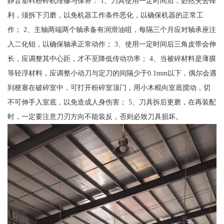
静音塑料粉碎机维修与保养： 1、刀具使用一定时间后，必然失去锋
利，须拆下刃磨，以免机器工作条件恶化，以确保机器的正常工
作； 2、主轴两端两个轴承备有润滑油咀，每隔三个月应对轴承座注
入二化钼，以确保轴承正常动作； 3、使用一定时间后三角皮带会伸
长，应调整其中心距，才不至降低传动功率； 4、当被碎材料是薄膜
等轻浮材料，应调整小动刀与定刀的间隔少于0.1mm以下，偶尔会遇
到梗塞在破碎室中，可打开粉碎室顶门，用小木棍向室底搅动，切
不可伸手入室底，以免造成人身伤害； 5、刀具拆后更磨，在再装配
时，一定要注意刀刃方向不能装反，否则必致刀具损坏。