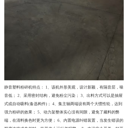
静音塑料粉碎机特点： 1、该机外形美观，设计新颖，有隔音层，噪
音低； 2、采用密封结构，避免粉尘污染； 3、出料方式可以是抽屉
式或自动吸料(备选构件)； 4、集主轴两端设有两个大惯性轮，达到
强力粉碎的效果； 5、动力架整体实心没有间隙，避免了藏料的弊
端，在清料换色时更为方便； 6、内置电源纠错装置，当发生错误的