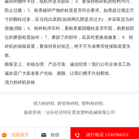
破碎的物件卡住，或机件是否损坏； 4、要保持粉碎机的给料均匀，
防止过载； 5、检查破碎产物的粒度是否符合要求。如果超过规定尺
寸的颗粒过多，应当找出原因(如筛网孔隙是否过大)，并采取适当的
措施消除； 6、粉碎机停车时，要检查紧固螺栓是否牢固，易磨损部
位的磨损程度如何； 7、磨损了的部件，应及时更换或修复； 8、粉
碎机的保险装置，要保持良好状态，绝不可为省事而使保险装置失
效。
顾客至上、价格合理、产品可靠、诚信经营！我们公司全体员工热
诚欢迎广大新老客户光临﹑惠顾、让我们携手共创辉煌。
强力粉碎机价格
强力粉碎机 静音粉碎机 塑料粉碎机
版权所有：汕头经济特区震龙塑料机械有限公司
在线留言
短信
拔打电话 13502966321