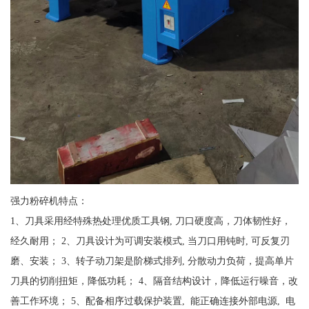
强力粉碎机特点：
1、刀具采用经特殊热处理优质工具钢, 刀口硬度高，刀体韧性好，
经久耐用； 2、刀具设计为可调安装模式, 当刀口用钝时, 可反复刃
磨、安装； 3、转子动刀架是阶梯式排列, 分散动力负荷，提高单片
刀具的切削扭矩，降低功耗； 4、隔音结构设计，降低运行噪音，改
善工作环境； 5、配备相序过载保护装置, 能正确连接外部电源, 电