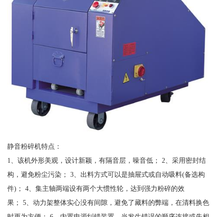
静音粉碎机特点：
1、该机外形美观，设计新颖，有隔音层，噪音低； 2、采用密封结
构，避免粉尘污染； 3、出料方式可以是抽屉式或自动吸料(备选构
件)； 4、集主轴两端设有两个大惯性轮，达到强力粉碎的效
果； 5、动力架整体实心没有间隙，避免了藏料的弊端，在清料换色
时更为方便； 6、内置电源纠错装置，当发生错误的顺序连接或失相