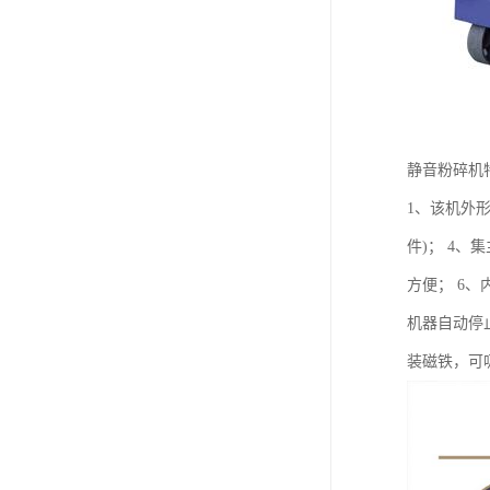
静音粉碎机
1、该机外
件)； 4
方便； 6
机器自动停
装磁铁，可