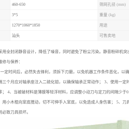
460-650
筛网孔径 (mm)
3*5
重量 (kg)
1270*1060*1850
用途
汕头
可售卖地
采用全封闭静音设计，降低了噪音，同时避免了粉尘污染。静音粉碎机突
维修与保养：
用一定时间后，必然失去锋利，须拆下刃磨，以免机器工作条件恶化，以确
隔三个月应对轴承座注入二硫化钼，以确保轴承正常动作； 3、使用一定
率； 4、当被破材料是薄膜等轻浮材料，应调整小动刀与定刀的间隔少于0
，用小木棍向室底搅动，切不可伸手入室底，以免造成人身伤害； 5、刀
则必致刀具损坏。