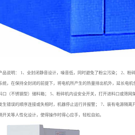
产品说明： 1、全封闭静音设计，噪音低，同时避免了粉尘污染； 2、粉碎
系统，在保持全封闭的前提下，将电机所产生的热量排出机外，延长电机使
料口（不锈钢型）储料箱； 5、粉碎机内设安全开关，打开进料口或筛网
发生错误的顺序连接或失相时，机器停止运行并报警； 7、装有电源隔离
柄开关等人性化设计，使得操作时得心应手，轻松自如。