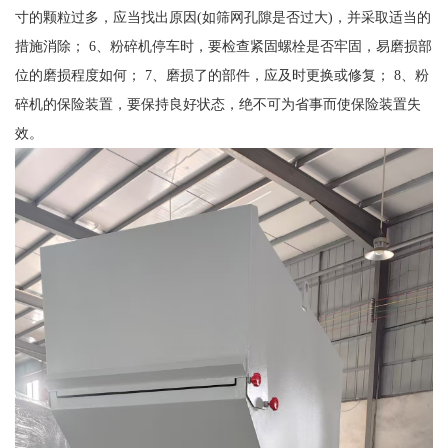
寸的颗粒过多，应当找出原因(如筛网孔隙是否过大)，并采取适当的
措施消除； 6、粉碎机停车时，要检查紧固螺栓是否牢固，易磨损部
位的磨损程度如何； 7、磨损了的部件，应及时更换或修复； 8、粉
碎机的保险装置，要保持良好状态，绝不可为省事而使保险装置失
效。