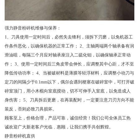
强力静音粉碎机维修与保养：
1、刀具使用一定时间后，必然失去锋利，须拆下刃磨，以免机器工
作条件恶化，以确保机器的正常工作； 2、主轴两端两个轴承备有润
滑油咀，每隔三个月应对轴承座注入二硫化钼，以确保轴承正常动
作； 3、使用一定时间后三角皮带会伸长，应调整其中心距，才不至
降低传动功率； 4、当被破材料是薄膜等轻浮材料，应调整小动刀与
定刀的间隔少于0.1mm以下，偶尔会遇到梗塞在破碎室中，可打开破
碎室顶门，用小木棍向室底搅动，切不可伸手入室底，以免造成人
身伤害； 5、刀具拆后更磨，在再装配时，一定要注意刀刃方向不能
装反，否则必致刀具损坏。
顾客至上，价格合理，产品可靠，诚信经营！我们公司全体员工热
诚欢迎广大新老客户光临﹑惠顾，让我们携手共创辉煌。
静音粉碎机直供