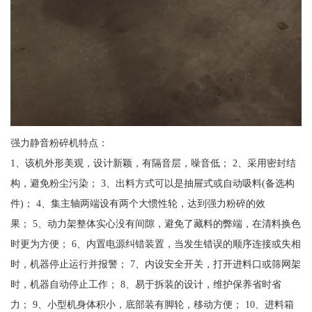
强力静音粉碎机特点：
1、该机外形美观，设计新颖，有隔音层，噪音低； 2、采用密封结
构，避免粉尘污染； 3、出料方式可以是抽屉式或自动吸料(备选构
件)； 4、集主轴两端设有两个大惯性轮，达到强力粉碎的效
果； 5、动力架整体实心没有间隙，避免了藏料的弊端，在清料换色
时更为方便； 6、内置电源纠错装置，当发生错误的顺序连接或失相
时，机器停止运行并报警； 7、内设安全开关，打开进料口或筛网架
时，机器自动停止工作； 8、易于拆装的设计，维护保养省时省
力； 9、小型机身体积小，底部装有脚轮，移动方便； 10、进料箱