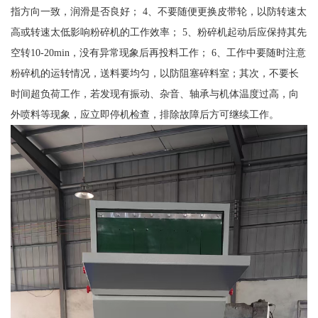
指方向一致，润滑是否良好； 4、不要随便更换皮带轮，以防转速太
高或转速太低影响粉碎机的工作效率； 5、粉碎机起动后应保持其先
空转10-20min，没有异常现象后再投料工作； 6、工作中要随时注意
粉碎机的运转情况，送料要均匀，以防阻塞碎料室；其次，不要长
时间超负荷工作，若发现有振动、杂音、轴承与机体温度过高，向
外喷料等现象，应立即停机检查，排除故障后方可继续工作。