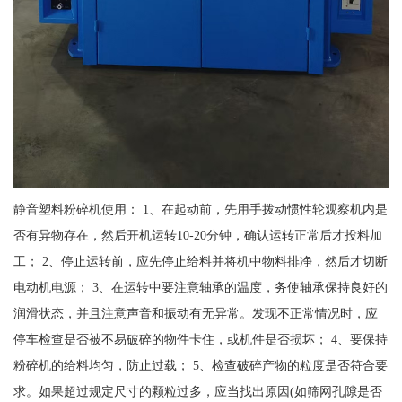
静音塑料粉碎机使用： 1、在起动前，先用手拨动惯性轮观察机内是
否有异物存在，然后开机运转10-20分钟，确认运转正常后才投料加
工； 2、停止运转前，应先停止给料并将机中物料排净，然后才切断
电动机电源； 3、在运转中要注意轴承的温度，务使轴承保持良好的
润滑状态，并且注意声音和振动有无异常。发现不正常情况时，应
停车检查是否被不易破碎的物件卡住，或机件是否损坏； 4、要保持
粉碎机的给料均匀，防止过载； 5、检查破碎产物的粒度是否符合要
求。如果超过规定尺寸的颗粒过多，应当找出原因(如筛网孔隙是否