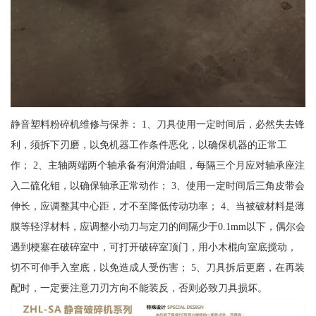
静音塑料粉碎机维修与保养： 1、刀具使用一定时间后，必然失去锋
利，须拆下刃磨，以免机器工作条件恶化，以确保机器的正常工
作； 2、主轴两端两个轴承备有润滑油咀，每隔三个月应对轴承座注
入二硫化钼，以确保轴承正常动作； 3、使用一定时间后三角皮带会
伸长，应调整其中心距，才不至降低传动功率； 4、当被破材料是薄
膜等轻浮材料，应调整小动刀与定刀的间隔少于0.1mm以下，偶尔会
遇到梗塞在破碎室中，可打开破碎室顶门，用小木棍向室底搅动，
切不可伸手入室底，以免造成人受伤害； 5、刀具拆后更磨，在再装
配时，一定要注意刀刃方向不能装反，否则必致刀具损坏。