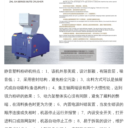
静音塑料粉碎机特点： 1、该机外形美观，设计新颖，有隔音层，噪
音低； 2、采用密封结构，避免粉尘污染； 3、出料方式可以是抽屉
式或自动吸料(备选构件)； 4、集主轴两端设有两个大惯性轮，达到
强力粉碎的效果； 5、动力架整体实心没有间隙，避免了藏料的弊
端，在清料换色时更为方便； 6、内置电源纠错装置，当发生错误的
顺序连接或失相时，机器停止运行并报警； 7、内设安全开关，打开
进料口或筛网架时，机器自动停止工作； 8、易于拆装的设计，维护