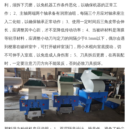
利，须拆下刃磨，以免机器工作条件恶化，以确保机器的正常工
作； 2、主轴两端两个轴承备有润滑油咀，每隔三个月应对轴承座注
入二化钼，以确保轴承正常动作； 3、使用一定时间后三角皮带会伸
长，应调整其中心距，才不至降低传动功率； 4、当被碎材料是薄膜
等轻浮材料，应调整小动刀与定刀的间隔少于0.1mm以下，偶尔会遇
到梗塞在破碎室中，可打开破碎室顶门，用小木棍向室底搅动，切
不可伸手入室底，以免造成人身伤害； 5、刀具拆后更磨，在再装配
时，一定要注意刀刃方向不能装反，否则必致刀具损坏。
塑料强力粉碎机产品说明： 1、双层隔音设计，噪音低，避免了粉尘