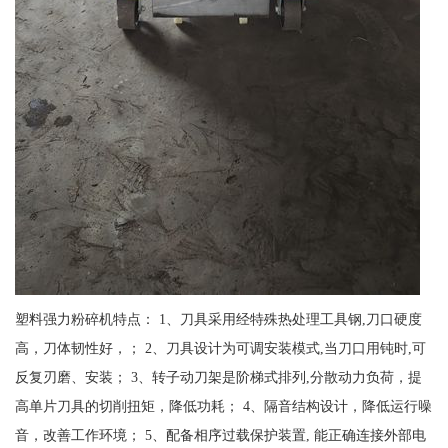
塑料强力粉碎机特点： 1、刀具采用经特殊热处理工具钢,刀口硬度
高，刀体韧性好，； 2、刀具设计为可调安装模式,当刀口用钝时,可
反复刃磨、安装； 3、转子动刀架是阶梯式排列,分散动力负荷，提
高单片刀具的切削扭矩，降低功耗； 4、隔音结构设计，降低运行噪
音，改善工作环境； 5、配备相序过载保护装置, 能正确连接外部电