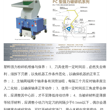
塑料强力粉碎机维修与保养： 1、刀具使用一定时间后，必然失去锋
利，须拆下刃磨，以免机器工作条件恶化，以确保机器的正常工
作； 2、主轴两端两个轴承备有润滑油咀，每隔三个月应对轴承座注
入二化钼，以确保轴承正常动作； 3、使用一定时间后三角皮带会伸
长，应调整其中心距，才不至降低传动功率； 4、当被碎材料是薄膜
等轻浮材料，应调整小动刀与定刀的间隔少于0.1mm以下，偶尔会遇
到梗塞在破碎室中，可打开破碎室顶门，用小木棍向室底搅动，切