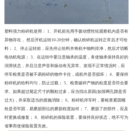
塑料强力粉碎机使用： 1、开机前先用手拨动惯性轮观察机内是否有
异物存在， 然后开机运转10-20分钟，确认粉碎机运转正常后才可给
料； 2、停止运转前，应先停止给料并将机中物料排净，然后才切断
电动机电源； 3、在运转中要注意轴承的温度，务使轴承保持良好的
润滑状态，并且注意声音和振动有无异常。发现不正常情况时，应
停车检查是否被不易粉碎的物件卡住，或机件是否损坏； 4、要保持
粉碎机的给料均匀，防止过载； 5、检查破碎产物的粒度是否符合要
求。如果超过规定尺寸的颗粒过多，应当找出原因(如筛网孔隙是否
过大)，并采取适当的措施消除； 6、粉碎机停车时，要检查紧固螺
栓是否牢固，易磨损部位的磨损程度如何； 7、磨损了的部件，应及
时更换或修复； 8、粉碎机的保险装置，要保持良好状态，绝不可为
省事而使保险装置失效。