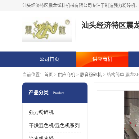
汕头经济特区震
公司首页
供应商机
当前位置：
首页
>
供应商机
>
静音粉碎机
> 结构简单 震龙Z
产品分类
Product
强力粉碎机
干燥混色机/混色机系列
冷水机水塔