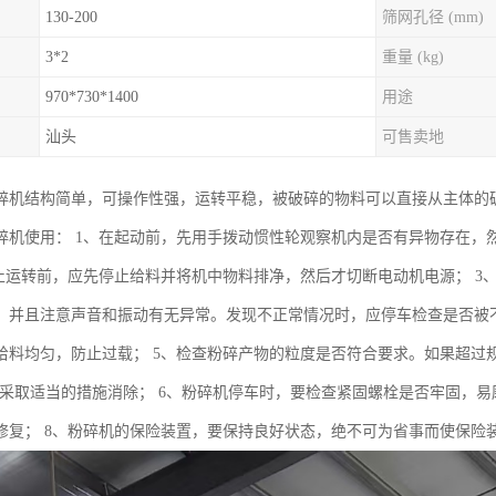
130-200
筛网孔径 (mm)
3*2
重量 (kg)
970*730*1400
用途
汕头
可售卖地
碎机结构简单，可操作性强，运转平稳，被破碎的物料可以直接从主体的
碎机使用： 1、在起动前，先用手拨动惯性轮观察机内是否有异物存在，然
停止运转前，应先停止给料并将机中物料排净，然后才切断电动机电源； 
，并且注意声音和振动有无异常。发现不正常情况时，应停车检查是否被不
给料均匀，防止过载； 5、检查粉碎产物的粒度是否符合要求。如果超过
并采取适当的措施消除； 6、粉碎机停车时，要检查紧固螺栓是否牢固，易
修复； 8、粉碎机的保险装置，要保持良好状态，绝不可为省事而使保险