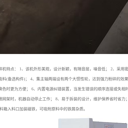
碎机特点： 1、该机外形美观，设计新颖，有隔音层，噪音低； 2、采用
吸料(备选构件)； 4、集主轴两端设有两个大惯性轮，达到强力粉碎的效
换色时更为方便； 6、内置电源纠错装置，当发生错误的顺序连接或失相
筛网架时，机器自动停止工作； 8、易于拆装的设计，维护保养省时省力；
、进料箱入料口加装磁铁，可吸附原料中的铁屑杂质。