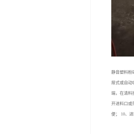
静音塑料粉
屉式或自动
端，在清料
开进料口或
便； 10