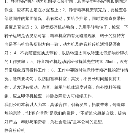
1、静音粉碎机与动力机组要安装牢固，若需要塑料粉碎机长期固定
作业，应将其固定在水泥基上；2、静音粉碎机安装完后，要检查各
部紧固件的紧固情况，若有松动，要给予拧紧，同时要检查皮带松
紧度是否合适； 3、静音粉碎机起动前，先用手转动转子，检查一下
转子运转是否灵活可靠，粉碎机室内有无碰撞现象，转子的旋转方
向是否与机箭头所指方向一致，动力机及静音粉碎机润滑是否良
好； 4、不要随便更换皮带轮，以防转速太高或转速太低影响粉碎机
的工作效率； 5、静音粉碎机起动后应保持其先空转10-20min，没有
异常现象后再投料工作； 6、工作中要随时注意静音粉碎机的运转情
况，送料要均匀，以防阻塞碎料室；其次，不要长时间超负荷工
作，若发现有振动、杂音、轴承与机体温度过高，向外喷料等现
象，应立即停机检查，排除故障后方可继续工作。
我们公司本着以人为本，真诚合作，创新发展，拓展未来，铸造辉
煌的宗旨，“让客户满意”是我们的目标，“不断追求超越自我，提供
好产品，奉献与消费者，为社会造福”是本公司的愿望。
静音粉碎机