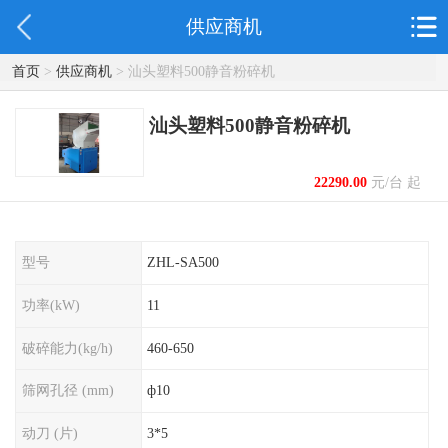
供应商机
首页
>
供应商机
> 汕头塑料500静音粉碎机
汕头塑料500静音粉碎机
22290.00
元/台 起
型号
ZHL-SA500
功率(kW)
11
破碎能力(kg/h)
460-650
筛网孔径 (mm)
ф10
动刀 (片)
3*5