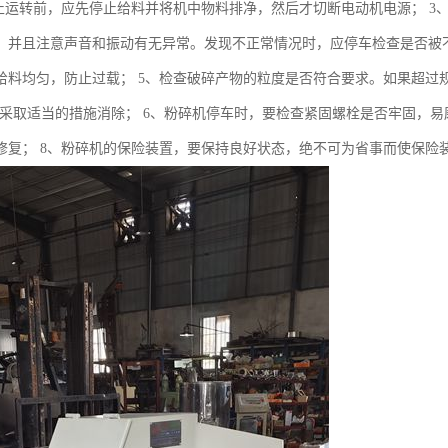
停止运转前，应先停止给料并将机中物料排净，然后才切断电动机电源； 
，并且注意声音和振动有无异常。发现不正常情况时，应停车检查是否被不
给料均匀，防止过载； 5、检查破碎产物的粒度是否符合要求。如果超过
并采取适当的措施消除； 6、粉碎机停车时，要检查紧固螺栓是否牢固，易
修复； 8、粉碎机的保险装置，要保持良好状态，绝不可为省事而使保险