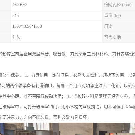
460-650
筛网孔径 (mm)
3*5
重量 (kg)
1500*1050*1650
用途
汕头
可售卖地
的粉碎室前后壁用双层隔音，噪音低；刀具采用工具钢材料，刀具安装设
维修与保养： 1、刀具使用一定时间后，必然失去锋利，须拆下刃磨，以
主轴两端两个轴承备有润滑油咀，每隔三个月应对轴承座注入二化钼，以确
整其中心距，才不至降低传动功率； 4、当被碎材料是薄膜等轻浮材料，应
在破碎室中，可打开破碎室顶门，用小木棍向室底搅动，切不可伸手入室底
定要注意刀刃方向不能装反，否则必致刀具损坏。