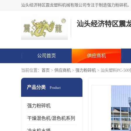
汕头经济特区震
公司首页
供应商机
当前位置：
首页
>
供应商机
>
强力粉碎机
> 汕头塑料PC-5
产品分类
Product
强力粉碎机
干燥混色机/混色机系列
冷水机水塔