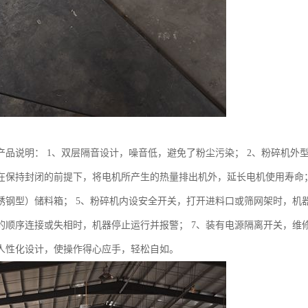
产品说明： 1、双层隔音设计，噪音低，避免了粉尘污染； 2、粉碎机外型
在保持封闭的前提下，将电机所产生的热量排出机外，延长电机使用寿命；
锈钢型）储料箱； 5、粉碎机内设安全开关，打开进料口或筛网架时，机
的顺序连接或失相时，机器停止运行并报警； 7、装有电源隔离开关，维
人性化设计，使操作得心应手，轻松自如。