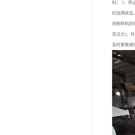
料； 2、
的润滑状态
持粉碎机的
否过大)，
及时更换或