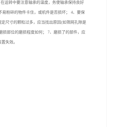
3、在运转中要注意轴承的温度，务使轴承保持良好
易粉碎的物件卡住，或机件是否损坏； 4、要保
规定尺寸的颗粒过多，应当找出原因(如筛网孔隙是
磨损部位的磨损程度如何； 7、磨损了的部件，应
装置失效。