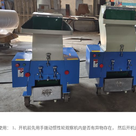
使用： 1、开机前先用手拨动惯性轮观察机内是否有异物存在， 然后开机运