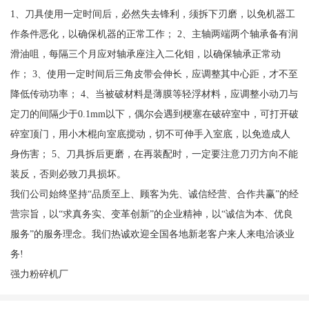
1、刀具使用一定时间后，必然失去锋利，须拆下刃磨，以免机器工
作条件恶化，以确保机器的正常工作； 2、主轴两端两个轴承备有润
滑油咀，每隔三个月应对轴承座注入二化钼，以确保轴承正常动
作； 3、使用一定时间后三角皮带会伸长，应调整其中心距，才不至
降低传动功率； 4、当被破材料是薄膜等轻浮材料，应调整小动刀与
定刀的间隔少于0.1mm以下，偶尔会遇到梗塞在破碎室中，可打开破
碎室顶门，用小木棍向室底搅动，切不可伸手入室底，以免造成人
身伤害； 5、刀具拆后更磨，在再装配时，一定要注意刀刃方向不能
装反，否则必致刀具损坏。
我们公司始终坚持“品质至上、顾客为先、诚信经营、合作共赢”的经
营宗旨，以“求真务实、变革创新”的企业精神，以“诚信为本、优良
服务”的服务理念。我们热诚欢迎全国各地新老客户来人来电洽谈业
务!
强力粉碎机厂