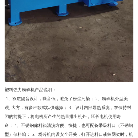
塑料强力粉碎机产品说明：
1、双层隔音设计，噪音低，避免了粉尘污染； 2、粉碎机外型美
观, 大方，有多种款式以供选择； 3、设计内部导热系统，在保持封
闭的前提下，将电机所产生的热量排出机外，延长电机使用寿
命； 4、不锈钢储料箱清洗方便、快捷，也可配备带吸料口（不锈钢
型）储料箱； 5、粉碎机内设安全开关，打开进料口或筛网架时，机