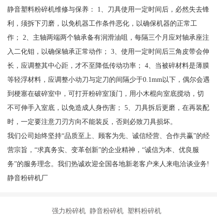
静音塑料粉碎机维修与保养： 1、刀具使用一定时间后，必然失去锋
利，须拆下刃磨，以免机器工作条件恶化，以确保机器的正常工
作； 2、主轴两端两个轴承备有润滑油咀，每隔三个月应对轴承座注
入二化钼，以确保轴承正常动作； 3、使用一定时间后三角皮带会伸
长，应调整其中心距，才不至降低传动功率； 4、当被碎材料是薄膜
等轻浮材料，应调整小动刀与定刀的间隔少于0.1mm以下，偶尔会遇
到梗塞在破碎室中，可打开粉碎室顶门，用小木棍向室底搅动，切
不可伸手入室底，以免造成人身伤害； 5、刀具拆后更磨，在再装配
时，一定要注意刀刃方向不能装反，否则必致刀具损坏。
我们公司始终坚持“品质至上、顾客为先、诚信经营、合作共赢”的经
营宗旨，“求真务实、变革创新”的企业精神，“诚信为本、优良服
务”的服务理念。我们热诚欢迎全国各地新老客户来人来电洽谈业务!
静音粉碎机厂
强力粉碎机 静音粉碎机 塑料粉碎机