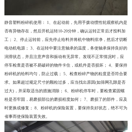
静音塑料粉碎机使用： 1、在起动前，先用手拨动惯性轮观察机内是
否有异物存在，然后开机运转10-20分钟，确认运转正常后才投料加
工； 2、停止运转前，应先停止给料并将机中物料排净，然后才切断
电动机电源； 3、在运转中要注意轴承的温度，务使轴承保持良好的
润滑状态，并且注意声音和振动有无异常。发现不正常情况时，应
停车检查是否被不易破碎的物件卡住，或机件是否损坏； 4、要保持
粉碎机的给料均匀，防止过载； 5、检查粉碎产物的粒度是否符合要
求。如果超过规定尺寸的颗粒过多，应当找出原因(如筛网孔隙是否
过大)，并采取适当的措施消除； 6、粉碎机停车时，要检查紧固螺
栓是否牢固，易磨损部位的磨损程度如何； 7、磨损了的部件，应及
时更换或修复； 8、粉碎机的保险装置，要保持良好状态，绝不可为
省事而使保险装置失效。