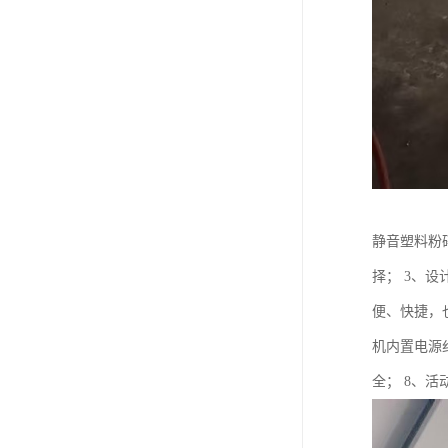
静音塑料粉
择； 3、
便、快捷，
机内置电源
全； 8、