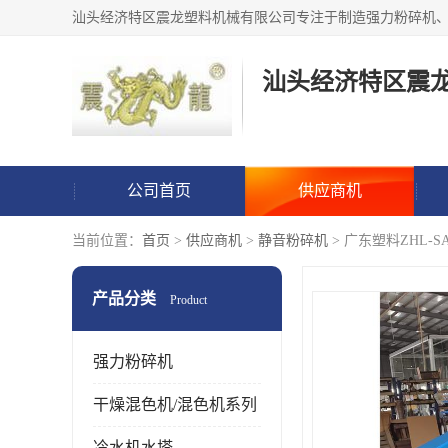
汕头经济特区震
公司首页
供应商机
当前位置：
首页
>
供应商机
>
静音粉碎机
> 广东塑料ZHL-S
产品分类
Product
强力粉碎机
干燥混色机/混色机系列
冷水机水塔