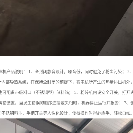
碎机产品说明： 1、全封闭静音设计，噪音低，同时避免了粉尘污染； 2、
设计内部导热系统，在保持全封闭的前提下，将电机所产生的热量排出机外，
也可配备带吸料口（不锈钢型）储料箱； 5、粉碎机内设安全开关，打开
纠错装置，当发生错误的顺序连接或失相时，机器停止运行并报警； 7、
活动不锈钢料斗，手柄开关等人性化设计，使得操作时得心应手，轻松自如