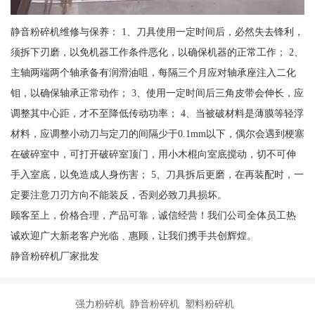
静音粉碎机维修与保养： 1、刀具使用一定时间后，必然失去锋利，
须拆下刃磨，以免机器工作条件恶化，以确保机器的正常工作； 2、
主轴两端两个轴承备有润滑油咀，每隔三个月应对轴承座注入二化
钼，以确保轴承正常动作； 3、使用一定时间后三角皮带会伸长，应
调整其中心距，才不至降低传动功率； 4、当被破材料是薄膜等轻浮
材料，应调整小动刀与定刀的间隔少于0.1mm以下，偶尔会遇到梗塞
在破碎室中，可打开破碎室顶门，用小木棍向室底搅动，切不可伸
手入室底，以免造成人身伤害； 5、刀具拆后更磨，在再装配时，一
定要注意刀刃方向不能装反，否则必致刀具损坏。
顾客至上，价格合理，产品可靠，诚信经营！我们公司全体员工热
诚欢迎广大新老客户光临﹑惠顾，让我们携手共创辉煌。
静音粉碎机厂家批发
强力粉碎机 静音粉碎机 塑料粉碎机