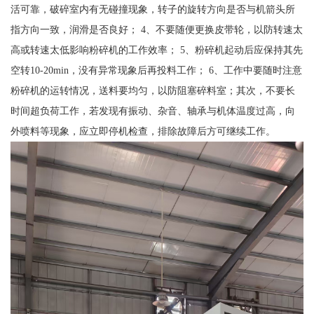
活可靠，破碎室内有无碰撞现象，转子的旋转方向是否与机箭头所
指方向一致，润滑是否良好； 4、不要随便更换皮带轮，以防转速太
高或转速太低影响粉碎机的工作效率； 5、粉碎机起动后应保持其先
空转10-20min，没有异常现象后再投料工作； 6、工作中要随时注意
粉碎机的运转情况，送料要均匀，以防阻塞碎料室；其次，不要长
时间超负荷工作，若发现有振动、杂音、轴承与机体温度过高，向
外喷料等现象，应立即停机检查，排除故障后方可继续工作。