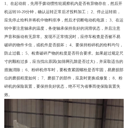
1、在起动前，先用手拨动惯性轮观察机内是否有异物存在，然后开
机运转10-20分钟，确认运转正常后才投料加工； 2、停止运转前，
应先停止给料并将机中物料排净，然后才切断电动机电源； 3、在运
转中要注意轴承的温度，务使轴承保持良好的润滑状态，并且注意
声音和振动有无异常。发现不正常情况时，应停车检查是否被不易
破碎的物件卡住，或机件是否损坏； 4、要保持粉碎机的给料均匀，
防止过载； 5、检查破碎产物的粒度是否符合要求。如果超过规定尺
寸的颗粒过多，应当找出原因(如筛网孔隙是否过大)，并采取适当的
措施消除； 6、粉碎机停车时，要检查紧固螺栓是否牢固，易磨损部
位的磨损程度如何； 7、磨损了的部件，应及时更换或修复； 8、粉
碎机的保险装置，要保持良好状态，绝不可为省事而使保险装置失
效。