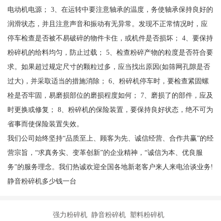
静音塑料粉碎机维修与保养： 1、刀具使用一定时间后，必然失去锋
利，须拆下刃磨，以免机器工作条件恶化，以确保机器的正常工
作； 2、主轴两端两个轴承备有润滑油咀，每隔三个月应对轴承座注
入二化钼，以确保轴承正常动作； 3、使用一定时间后三角皮带会伸
长，应调整其中心距，才不至降低传动功率； 4、当被碎材料是薄膜
等轻浮材料，应调整小动刀与定刀的间隔少于0.1mm以下，偶尔会遇
到梗塞在破碎室中，可打开粉碎室顶门，用小木棍向室底搅动，切
不可伸手入室底，以免造成人身伤害； 5、刀具拆后更磨，在再装配
时，一定要注意刀刃方向不能装反，否则必致刀具损坏。