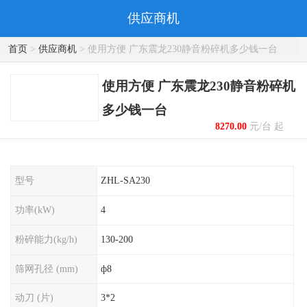
供应商机
首页
>
供应商机
> 使用方便 广东震龙230静音粉碎机多少钱一台
使用方便 广东震龙230静音粉碎机
多少钱一台
8270.00
元/台 起
型号
ZHL-SA230
功率(kW)
4
粉碎能力(kg/h)
130-200
筛网孔径 (mm)
ф8
动刀 (片)
3*2