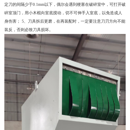
定刀的间隔少于0.1mm以下，偶尔会遇到梗塞在破碎室中，可打开破
碎室顶门，用小木棍向室底搅动，切不可伸手入室底，以免造成人
身伤害； 5、刀具拆后更磨，在再装配时，一定要注意刀刃方向不能
装反，否则必致刀具损坏。