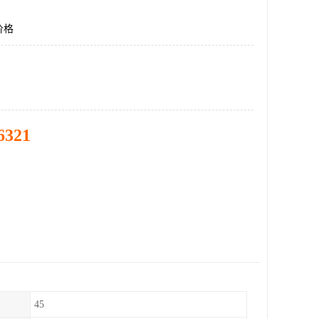
价格
6321
45