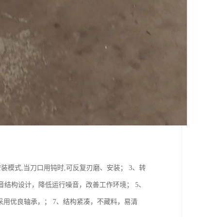
装模式,当刀口用钝时,可反复刃磨、安装； 3、转
音结构设计，降低运行噪音，改善工作环境； 5、
、采用优良轴承，； 7、结构紧凑，不藏料，易清