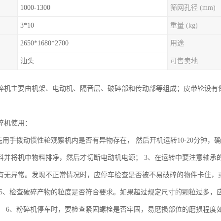
1000-1300
筛网孔径 (mm)
3*10
重量 (kg)
2650*1680*2700
用途
汕头
可售卖地
碎机主要由机架、电动机、隔音层、破碎部和传动部等组成；皮带轮设有
碎机使用：
先用手拨动惯性轮观察机内是否有异物存在， 然后开机运转10-20分钟，
料并将机中物料排净，然后才切断电动机电源； 3、在运转中要注意轴承
有无异常。发现不正常情况时，应停车检查是否被不易破碎的物件卡住，或
 5、检查破碎产物的粒度是否符合要求。如果超过规定尺寸的颗粒过多，应
； 6、粉碎机停车时，要检查紧固螺栓是否牢固，易磨损部位的磨损程度如