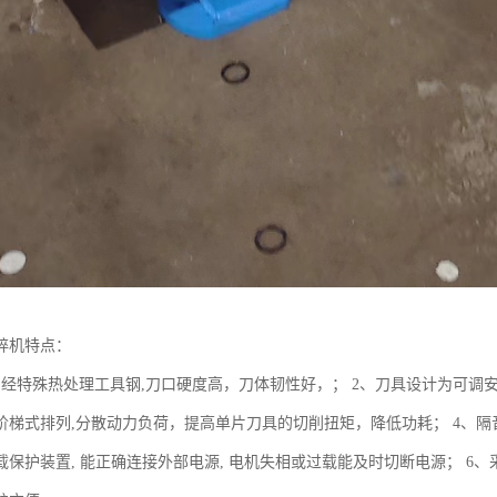
碎机特点：
用经特殊热处理工具钢,刀口硬度高，刀体韧性好，； 2、刀具设计为可调安
阶梯式排列,分散动力负荷，提高单片刀具的切削扭矩，降低功耗； 4、隔
载保护装置, 能正确连接外部电源, 电机失相或过载能及时切断电源； 6