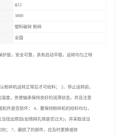
ф12
3000
塑料破碎 粉碎
全国
保护层，安全可靠，具有启动平稳，运转均匀之特
确认粉碎机运转正常后才可给料； 2、停止运转前，
的温度，务使轴承保持良好的润滑状态，并且注意
机件是否损坏； 4、要保持粉碎机的给料均匀，
当找出原因(如筛网孔隙是否过大)，并采取适当
何； 7、磨损了的部件，应及时更换或修