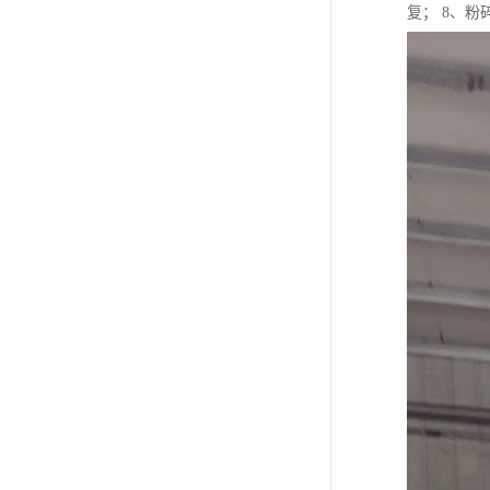
复； 8、