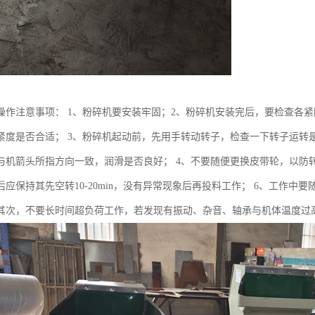
操作注意事项： 1、粉碎机要安装牢固；2、粉碎机安装完后，要检查各
紧度是否合适； 3、粉碎机起动前，先用手转动转子，检查一下转子运转
与机箭头所指方向一致，润滑是否良好； 4、不要随便更换皮带轮，以防
后应保持其先空转10-20min，没有异常现象后再投料工作； 6、工作
其次，不要长时间超负荷工作，若发现有振动、杂音、轴承与机体温度过