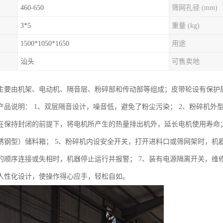
460-650
筛网孔径 (mm)
3*5
重量 (kg)
1500*1050*1650
用途
汕头
可售卖地
主要由机架、电动机、隔音层、粉碎部和传动部等组成；皮带轮设有保护
产品说明： 1、双层隔音设计，噪音低，避免了粉尘污染； 2、粉碎机外型
在保持封闭的前提下，将电机所产生的热量排出机外，延长电机使用寿命；
锈钢型）储料箱； 5、粉碎机内设安全开关，打开进料口或筛网架时，机
的顺序连接或失相时，机器停止运行并报警； 7、装有电源隔离开关，维
人性化设计，使操作得心应手，轻松自如。