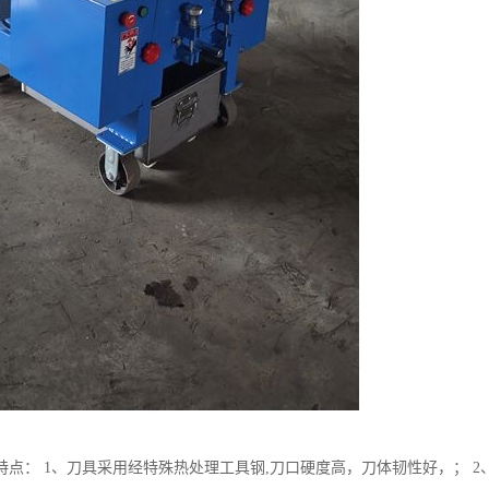
特点： 1、刀具采用经特殊热处理工具钢,刀口硬度高，刀体韧性好，； 2