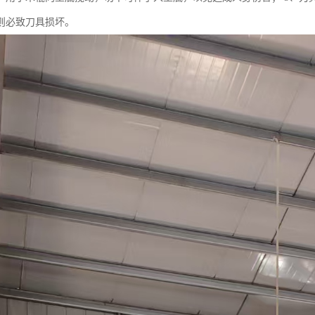
则必致刀具损坏。