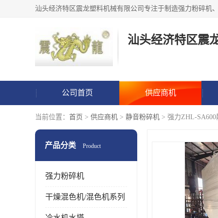
汕头经济特区震
公司首页
供应商机
当前位置：
首页
>
供应商机
>
静音粉碎机
> 强力ZHL-SA6
产品分类
Product
强力粉碎机
干燥混色机/混色机系列
冷水机水塔