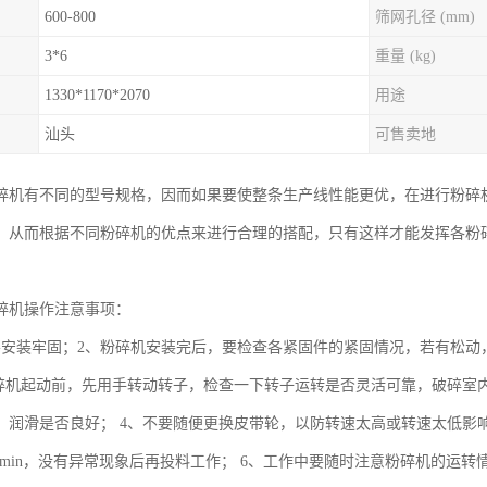
600-800
筛网孔径 (mm)
3*6
重量 (kg)
1330*1170*2070
用途
汕头
可售卖地
碎机有不同的型号规格，因而如果要使整条生产线性能更优，在进行粉碎
，从而根据不同粉碎机的优点来进行合理的搭配，只有这样才能发挥各粉
碎机操作注意事项：
要安装牢固；2、粉碎机安装完后，要检查各紧固件的紧固情况，若有松动
粉碎机起动前，先用手转动转子，检查一下转子运转是否灵活可靠，破碎室
，润滑是否良好； 4、不要随便更换皮带轮，以防转速太高或转速太低影
-20min，没有异常现象后再投料工作； 6、工作中要随时注意粉碎机的