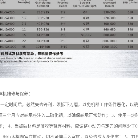
碎机维修与保养：
用一定时间后，必然失去锋利，须拆下刃磨，以免机器工作条件恶化，以确
隔三个月应对轴承座注入二硫化钼，以确保轴承正常动作； 3、使用一定
率； 4、当被破材料是薄膜等轻浮材料，应调整小动刀与定刀的间隔少于0
，用小木棍向室底搅动，切不可伸手入室底，以免造成人身伤害； 5、刀