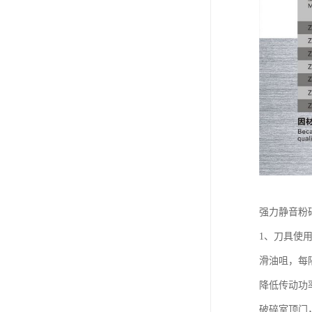
强力静音粉
1、刀具使
滑油咀，每
降低传动功
破碎室顶门