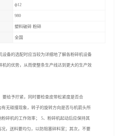
ф12
980
塑料破碎 粉碎
全国
机设备的选配时应当较为详细地了解各粉碎机设备
碎机的优势，从而使整条生产线达到更大的生产效
，要给予拧紧，同时要检查皮带松紧度是否合
内有无碰撞现象，转子的旋转方向是否与机箭头所
响粉碎机的工作效率； 5、粉碎机起动后应保持其
运转情况，送料要均匀，以防阻塞碎料室；其次，不要