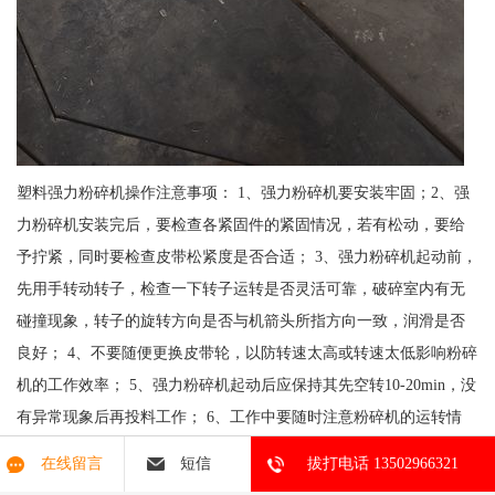
塑料强力粉碎机操作注意事项： 1、强力粉碎机要安装牢固；2、强
力粉碎机安装完后，要检查各紧固件的紧固情况，若有松动，要给
予拧紧，同时要检查皮带松紧度是否合适； 3、强力粉碎机起动前，
先用手转动转子，检查一下转子运转是否灵活可靠，破碎室内有无
碰撞现象，转子的旋转方向是否与机箭头所指方向一致，润滑是否
良好； 4、不要随便更换皮带轮，以防转速太高或转速太低影响粉碎
机的工作效率； 5、强力粉碎机起动后应保持其先空转10-20min，没
有异常现象后再投料工作； 6、工作中要随时注意粉碎机的运转情
况，送料要均匀，以防阻塞粉料室；其次，不要长时间超负荷工
在线留言
短信
拔打电话 13502966321
作，若发现有振动、杂音、轴承与机体温度过高，应立即停机检