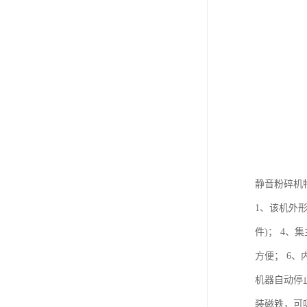
静音粉碎机
1、该机外
件)； 4
方便； 6
机器自动停
装磁铁，可