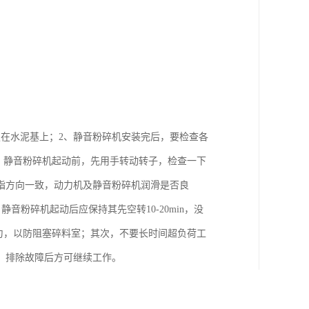
在水泥基上；2、静音粉碎机安装完后，要检查各
、静音粉碎机起动前，先用手转动转子，检查一下
指方向一致，动力机及静音粉碎机润滑是否良
音粉碎机起动后应保持其先空转10-20min，没
匀，以防阻塞碎料室；其次，不要长时间超负荷工
，排除故障后方可继续工作。