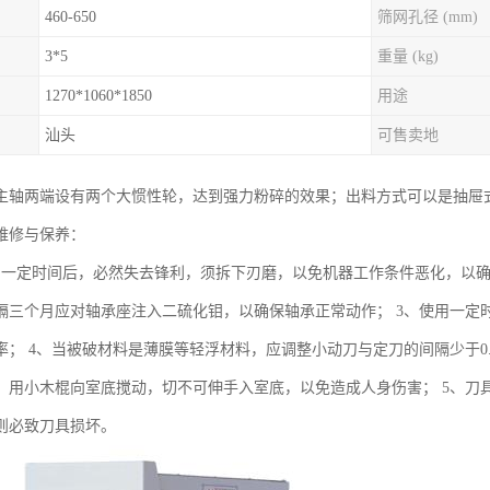
460-650
筛网孔径 (mm)
3*5
重量 (kg)
1270*1060*1850
用途
汕头
可售卖地
主轴两端设有两个大惯性轮，达到强力粉碎的效果；出料方式可以是抽屉式
维修与保养：
用一定时间后，必然失去锋利，须拆下刃磨，以免机器工作条件恶化，以确
隔三个月应对轴承座注入二硫化钼，以确保轴承正常动作； 3、使用一定
率； 4、当被破材料是薄膜等轻浮材料，应调整小动刀与定刀的间隔少于0
，用小木棍向室底搅动，切不可伸手入室底，以免造成人身伤害； 5、刀
则必致刀具损坏。