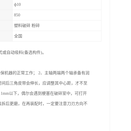
ф10
850
塑料破碎 粉碎
全国
或自动吸料(备选构件)。
保机器的正常工作； 2、主轴两端两个轴承备有润
时间后三角皮带会伸长，应调整其中心距，才不至
.1mm以下，偶尔会遇到梗塞在破碎室中，可打开
具拆后更磨，在再装配时，一定要注意刀刃方向不