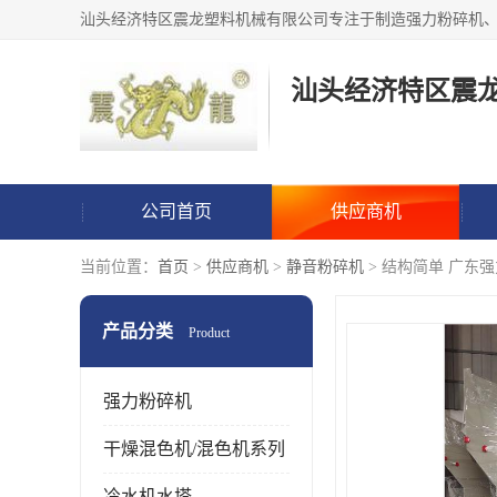
汕头经济特区震
公司首页
供应商机
当前位置：
首页
>
供应商机
>
静音粉碎机
> 结构简单 广东
产品分类
Product
强力粉碎机
干燥混色机/混色机系列
冷水机水塔