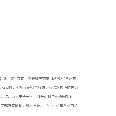
； 3、出料方式可以是抽屉式或自动吸料(备选构
心没有间隙，避免了藏料的弊端，在清料换色时更为
警； 7、内设安全开关，打开进料口或筛网架时，
底部装有脚轮，移动方便； 10、进料箱入料口加