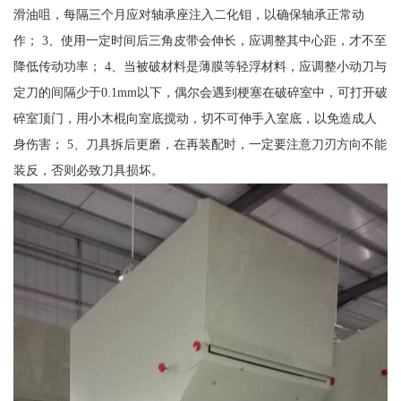
滑油咀，每隔三个月应对轴承座注入二化钼，以确保轴承正常动
作； 3、使用一定时间后三角皮带会伸长，应调整其中心距，才不至
降低传动功率； 4、当被破材料是薄膜等轻浮材料，应调整小动刀与
定刀的间隔少于0.1mm以下，偶尔会遇到梗塞在破碎室中，可打开破
碎室顶门，用小木棍向室底搅动，切不可伸手入室底，以免造成人
身伤害； 5、刀具拆后更磨，在再装配时，一定要注意刀刃方向不能
装反，否则必致刀具损坏。