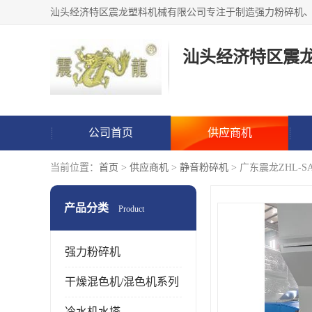
汕头经济特区震
公司首页
供应商机
当前位置：
首页
>
供应商机
>
静音粉碎机
> 广东震龙ZHL-
产品分类
Product
强力粉碎机
干燥混色机/混色机系列
冷水机水塔