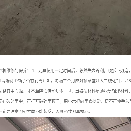
碎机维修与保养： 1、刀具使用一定时间后，必然失去锋利，须拆下刃磨
主轴两端两个轴承备有润滑油咀，每隔三个月应对轴承座注入二硫化钼，以
调整其中心距，才不至降低传动功率； 4、当被破材料是薄膜等轻浮材料，
塞在破碎室中，可打开破碎室顶门，用小木棍向室底搅动，切不可伸手入室
一定要注意刀刃方向不能装反，否则必致刀具损坏。