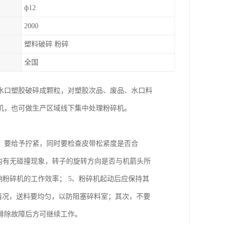
ф12
2000
塑料破碎 粉碎
全国
水口塑胶破碎成颗粒，对塑胶次品、废品、水口料
机，也可做生产区域线下集中处理粉碎机。
，要给予拧紧，同时要检查皮带松紧度是否合
内有无碰撞现象，转子的旋转方向是否与机箭头所
响粉碎机的工作效率； 5、粉碎机起动后应保持其
运转情况，送料要均匀，以防阻塞碎料室；其次，不要
排除故障后方可继续工作。