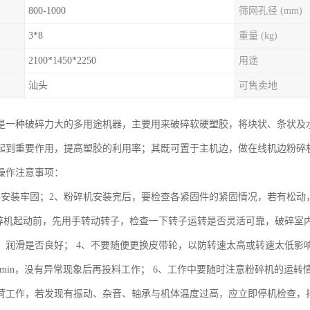
800-1000
筛网孔径 (mm)
3*8
重量 (kg)
2100*1450*2250
用途
汕头
可售卖地
是一种破碎力大的多用途机器，主要用来破碎软硬塑胶，将块状、条状及
起到重要作用，提高塑胶的利用率；其既可置于主机边，做在线机边粉碎
操作注意事项：
要安装牢固；2、粉碎机安装完后，要检查各紧固件的紧固情况，若有松动
粉碎机起动前，先用手转动转子，检查一下转子运转是否灵活可靠，破碎室
，润滑是否良好； 4、不要随便更换皮带轮，以防转速太高或转速太低影
-20min，没有异常现象后再投料工作； 6、工作中要随时注意粉碎机的
荷工作，若发现有振动、杂音、轴承与机体温度过高，应立即停机检查，