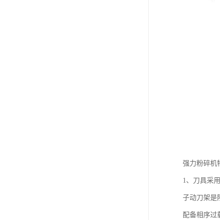
强力粉碎机
1、刀具采
子动刀架是
配备相序过