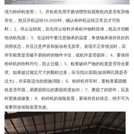
强力粉碎机使用： 1、开机前先用手拨动惯性轮观察机内是否有异物
存在， 然后开机运转10-20分钟，确认粉碎机运转正常后才可给
料； 2、停止运转前，应先停止给料并将机中物料排净，然后才切断
电动机电源； 3、在运转中要注意轴承的温度，务使轴承保持良好的
润滑状态，并且注意声音和振动有无异常。发现不正常情况时，应
停车检查是否被不易粉碎的物件卡住，或机件是否损坏； 4、要保持
粉碎机的给料均匀，防止过载； 5、检查破碎产物的粒度是否符合要
求。如果超过规定尺寸的颗粒过多，应当找出原因(如筛网孔隙是否
过大)，并采取适当的措施消除； 6、粉碎机停车时，要检查紧固螺
栓是否牢固，易磨损部位的磨损程度如何； 7、磨损了的部件，应及
时更换或修复； 8、粉碎机的保险装置，要保持良好状态，绝不可为
省事而使保险装置失效。