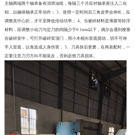
主轴两端两个轴承备有润滑油咀，每隔三个月应对轴承座注入二化
钼，以确保轴承正常动作； 3、使用一定时间后三角皮带会伸长，应
调整其中心距，才不至降低传动功率； 4、当被碎材料是薄膜等轻浮
材料，应调整小动刀与定刀的间隔少于0.1mm以下，偶尔会遇到梗塞
在破碎室中，可打开破碎室顶门，用小木棍向室底搅动，切不可伸
手入室底，以免造成人身伤害； 5、刀具拆后更磨，在再装配时，一
定要注意刀刃方向不能装反，否则必致刀具损坏。