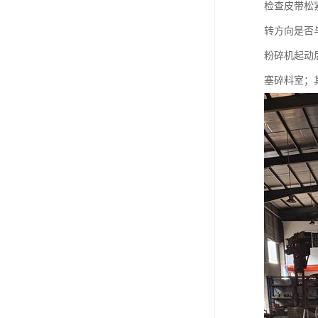
检查皮带松
转方向是否
粉碎机起动
塞碎料室；