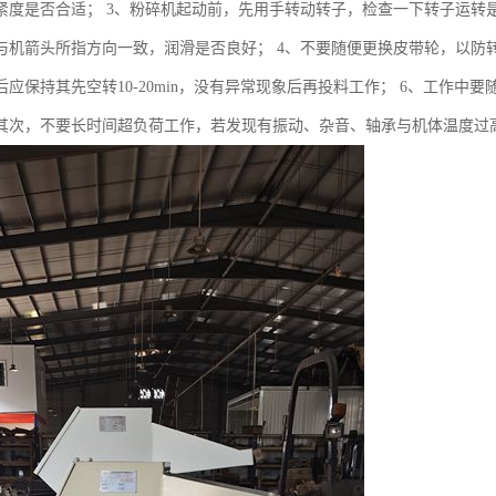
紧度是否合适； 3、粉碎机起动前，先用手转动转子，检查一下转子运转
与机箭头所指方向一致，润滑是否良好； 4、不要随便更换皮带轮，以防
后应保持其先空转10-20min，没有异常现象后再投料工作； 6、工作
其次，不要长时间超负荷工作，若发现有振动、杂音、轴承与机体温度过