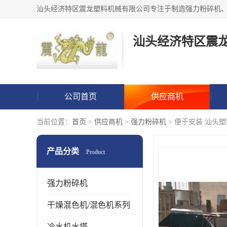
汕头经济特区震
公司首页
供应商机
当前位置：
首页
>
供应商机
>
强力粉碎机
> 便于安装 汕头塑
产品分类
Product
强力粉碎机
干燥混色机/混色机系列
冷水机水塔