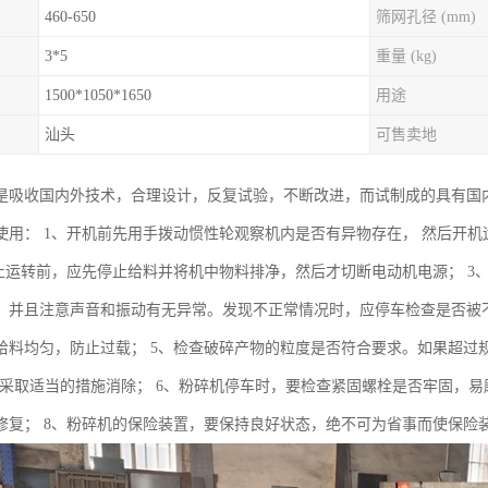
460-650
筛网孔径 (mm)
3*5
重量 (kg)
1500*1050*1650
用途
汕头
可售卖地
是吸收国内外技术，合理设计，反复试验，不断改进，而试制成的具有国
使用： 1、开机前先用手拨动惯性轮观察机内是否有异物存在， 然后开机运
停止运转前，应先停止给料并将机中物料排净，然后才切断电动机电源； 
，并且注意声音和振动有无异常。发现不正常情况时，应停车检查是否被不
给料均匀，防止过载； 5、检查破碎产物的粒度是否符合要求。如果超过
并采取适当的措施消除； 6、粉碎机停车时，要检查紧固螺栓是否牢固，易
修复； 8、粉碎机的保险装置，要保持良好状态，绝不可为省事而使保险