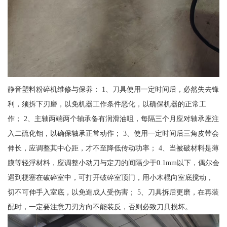
静音塑料粉碎机维修与保养： 1、刀具使用一定时间后，必然失去锋
利，须拆下刃磨，以免机器工作条件恶化，以确保机器的正常工
作； 2、主轴两端两个轴承备有润滑油咀，每隔三个月应对轴承座注
入二硫化钼，以确保轴承正常动作； 3、使用一定时间后三角皮带会
伸长，应调整其中心距，才不至降低传动功率； 4、当被破材料是薄
膜等轻浮材料，应调整小动刀与定刀的间隔少于0.1mm以下，偶尔会
遇到梗塞在破碎室中，可打开破碎室顶门，用小木棍向室底搅动，
切不可伸手入室底，以免造成人受伤害； 5、刀具拆后更磨，在再装
配时，一定要注意刀刃方向不能装反，否则必致刀具损坏。