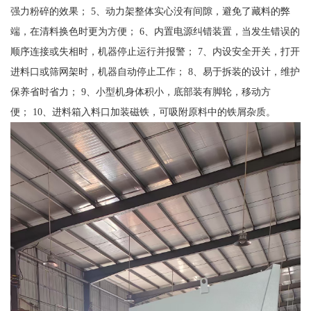
强力粉碎的效果； 5、动力架整体实心没有间隙，避免了藏料的弊
端，在清料换色时更为方便； 6、内置电源纠错装置，当发生错误的
顺序连接或失相时，机器停止运行并报警； 7、内设安全开关，打开
进料口或筛网架时，机器自动停止工作； 8、易于拆装的设计，维护
保养省时省力； 9、小型机身体积小，底部装有脚轮，移动方
便； 10、进料箱入料口加装磁铁，可吸附原料中的铁屑杂质。