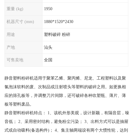
重量 (kg)
1950
机器尺寸 (mm)
1880*1520*2430
用途
塑料破碎 粉碎
产地
汕头
可售卖地
全国
静音塑料粉碎机适用于聚苯乙烯、聚丙烯、尼龙、工程塑料以及聚
氯泡沫软料的废、次制品或注射喷头等塑料的破碎之用。如更换相
应的筛孔板等，并调整刀片间隙，还可破碎各种吹塑瓶、薄片、薄
板等塑料废品。
静音塑料粉碎机特点： 1、该机外形美观，设计新颖，有隔音层，噪
音低； 2、采用密封结构，避免粉尘污染； 3、出料方式可以是抽屉
式或自动吸料(备选构件)； 4、集主轴两端设有两个大惯性轮，达到