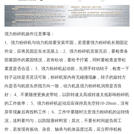
强力粉碎机操作注意事项：
1、强力粉碎机与动力机组要安装牢固，若需要强力粉碎机长期固定
作业，应将其固定在水泥基上；2、强力粉碎机安装完后，要检查各
部紧固件的紧固情况，若有松动，要给予拧紧，同时要检查皮带松
紧度是否合适； 3、强力粉碎机起动前，先用手转动转子，检查一下
转子运转是否灵活可靠，粉碎机室内有无碰撞现象，转子的旋转方
向是否与机箭头所指方向一致，动力机及强力粉碎机润滑是否良
好； 4、不要随便更换皮带轮，以防转速太高或转速太低影响粉碎机
的工作效率； 5、强力粉碎机起动后应保持其先空转10-20min，没有
异常现象后再投料工作； 6、工作中要随时注意强力粉碎机的运转情
况，送料要均匀，以防阻塞碎料室；其次，不要长时间超负荷工
作，若发现有振动、杂音、轴承与机体温度过高，应立即停机检