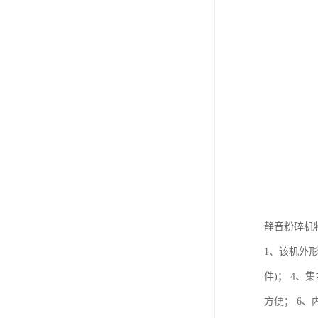
静音粉碎机
1、该机外
件)； 4
方便； 6