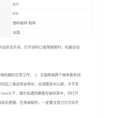
ф10
850
塑料破碎 粉碎
全国
内设安全开关，打开进料口或筛网架时，机器自动
保机器的正常工作； 2、主轴两端两个轴承备有润
时间后三角皮带会伸长，应调整其中心距，才不至
.1mm以下，偶尔会遇到梗塞在破碎室中，可打开
具拆后更磨，在再装配时，一定要注意刀刃方向不