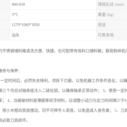
460-650
筛网孔径 (mm)
3*5
重量 (kg)
1270*1060*1850
用途
汕头
可售卖地
的不锈钢储料箱清洗方便、快捷，也可配带有吸料口储料箱；静音粉碎机
维修与保养：
用一定时间后，必然失去锋利，须拆下刃磨，以免机器工作条件恶化，以确
隔三个月应对轴承座注入二硫化钼，以确保轴承正常动作； 3、使用一定
率； 4、当被破材料是薄膜等轻浮材料，应调整小动刀与定刀的间隔少于0
，用小木棍向室底搅动，切不可伸手入室底，以免造成人身伤害； 5、刀
则必致刀具损坏。