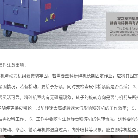
操作注意事项：
碎机与动力机组要安装牢固，若需要塑料粉碎机长期固定作业，应将其固定
紧固情况，若有松动，要给予拧紧，同时要检查皮带松紧度是否合适； 3
否灵活可靠，粉碎机室内有无碰撞现象，转子的旋转方向是否与机箭头所
要随便更换皮带轮，以防转速太高或转速太低影响粉碎机的工作效率； 5、静
后再投料工作； 6、工作中要随时注意静音粉碎机的运转情况，送料要均
有振动、杂音、轴承与机体温度过高，向外喷料等现象，应立即停机检查