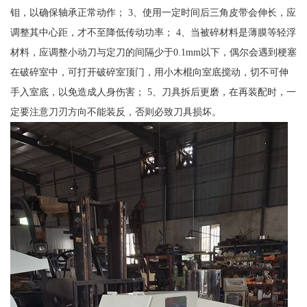
钼，以确保轴承正常动作； 3、使用一定时间后三角皮带会伸长，应
调整其中心距，才不至降低传动功率； 4、当被碎材料是薄膜等轻浮
材料，应调整小动刀与定刀的间隔少于0.1mm以下，偶尔会遇到梗塞
在破碎室中，可打开破碎室顶门，用小木棍向室底搅动，切不可伸
手入室底，以免造成人身伤害； 5、刀具拆后更磨，在再装配时，一
定要注意刀刃方向不能装反，否则必致刀具损坏。