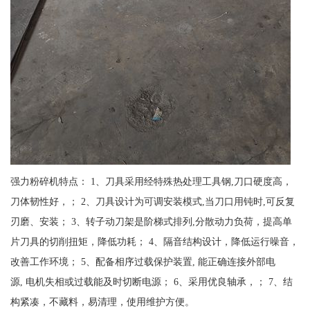
强力粉碎机特点： 1、刀具采用经特殊热处理工具钢,刀口硬度高，
刀体韧性好，； 2、刀具设计为可调安装模式,当刀口用钝时,可反复
刃磨、安装； 3、转子动刀架是阶梯式排列,分散动力负荷，提高单
片刀具的切削扭矩，降低功耗； 4、隔音结构设计，降低运行噪音，
改善工作环境； 5、配备相序过载保护装置, 能正确连接外部电
源, 电机失相或过载能及时切断电源； 6、采用优良轴承，； 7、结
构紧凑，不藏料，易清理，使用维护方便。