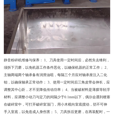
静音粉碎机维修与保养： 1、刀具使用一定时间后，必然失去锋利，
须拆下刃磨，以免机器工作条件恶化，以确保机器的正常工作； 2、
主轴两端两个轴承备有润滑油咀，每隔三个月应对轴承座注入二化
钼，以确保轴承正常动作； 3、使用一定时间后三角皮带会伸长，应
调整其中心距，才不至降低传动功率； 4、当被破材料是薄膜等轻浮
材料，应调整小动刀与定刀的间隔少于0.1mm以下，偶尔会遇到梗塞
在破碎室中，可打开破碎室顶门，用小木棍向室底搅动，切不可伸
手入室底，以免造成人身伤害； 5、刀具拆后更磨，在再装配时，一