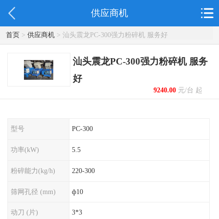
供应商机
首页
>
供应商机
> 汕头震龙PC-300强力粉碎机 服务好
汕头震龙PC-300强力粉碎机 服务
好
9240.00
元/台 起
型号
PC-300
功率(kW)
5.5
粉碎能力(kg/h)
220-300
筛网孔径 (mm)
ф10
动刀 (片)
3*3