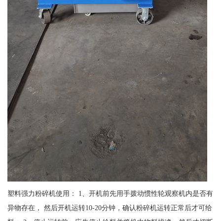
塑料强力粉碎机使用： 1、开机前先用手拨动惯性轮观察机内是否有
异物存在， 然后开机运转10-20分钟，确认粉碎机运转正常后才可给