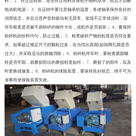
料； 2、停止运转前，应先停止给料并将机中物料排净，然后才切断
电动机电源； 3、在运转中要注意轴承的温度，务使轴承保持良好的
润滑状态，并且注意声音和振动有无异常。发现不正常情况时，应
停车检查是否被不易粉碎的物件卡住，或机件是否损坏； 4、要保持
粉碎机的给料均匀，防止过载； 5、检查破碎产物的粒度是否符合要
求。如果超过规定尺寸的颗粒过多，应当找出原因(如筛网孔隙是否
过大)，并采取适当的措施消除； 6、粉碎机停车时，要检查紧固螺
栓是否牢固，易磨损部位的磨损程度如何； 7、磨损了的部件，应及
时更换或修复； 8、粉碎机的保险装置，要保持良好状态，绝不可为
省事而使保险装置失效。