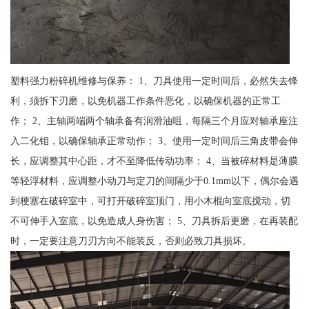
塑料强力粉碎机维修与保养： 1、刀具使用一定时间后，必然失去锋
利，须拆下刃磨，以免机器工作条件恶化，以确保机器的正常工
作； 2、主轴两端两个轴承备有润滑油咀，每隔三个月应对轴承座注
入二化钼，以确保轴承正常动作； 3、使用一定时间后三角皮带会伸
长，应调整其中心距，才不至降低传动功率； 4、当被碎材料是薄膜
等轻浮材料，应调整小动刀与定刀的间隔少于0.1mm以下，偶尔会遇
到梗塞在破碎室中，可打开破碎室顶门，用小木棍向室底搅动，切
不可伸手入室底，以免造成人身伤害； 5、刀具拆后更磨，在再装配
时，一定要注意刀刃方向不能装反，否则必致刀具损坏。