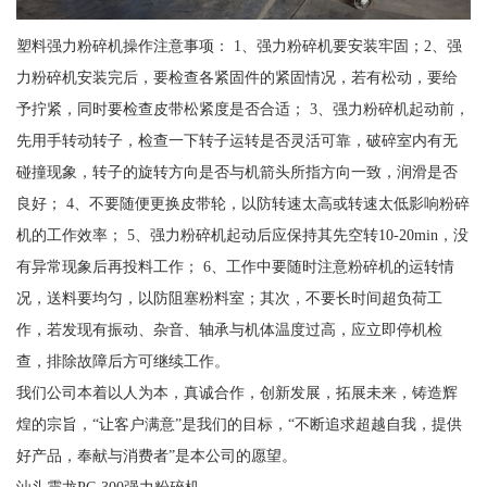
塑料强力粉碎机操作注意事项： 1、强力粉碎机要安装牢固；2、强
力粉碎机安装完后，要检查各紧固件的紧固情况，若有松动，要给
予拧紧，同时要检查皮带松紧度是否合适； 3、强力粉碎机起动前，
先用手转动转子，检查一下转子运转是否灵活可靠，破碎室内有无
碰撞现象，转子的旋转方向是否与机箭头所指方向一致，润滑是否
良好； 4、不要随便更换皮带轮，以防转速太高或转速太低影响粉碎
机的工作效率； 5、强力粉碎机起动后应保持其先空转10-20min，没
有异常现象后再投料工作； 6、工作中要随时注意粉碎机的运转情
况，送料要均匀，以防阻塞粉料室；其次，不要长时间超负荷工
作，若发现有振动、杂音、轴承与机体温度过高，应立即停机检
查，排除故障后方可继续工作。
我们公司本着以人为本，真诚合作，创新发展，拓展未来，铸造辉
煌的宗旨，“让客户满意”是我们的目标，“不断追求超越自我，提供
好产品，奉献与消费者”是本公司的愿望。