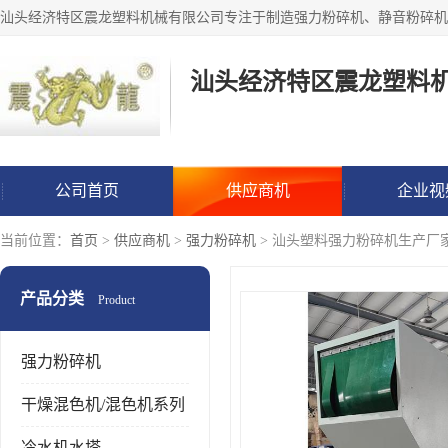
汕头经济特区震龙塑料
公司首页
供应商机
企业视
当前位置：
首页
>
供应商机
>
强力粉碎机
> 汕头塑料强力粉碎机生产厂
产品分类
Product
强力粉碎机
干燥混色机/混色机系列
冷水机水塔