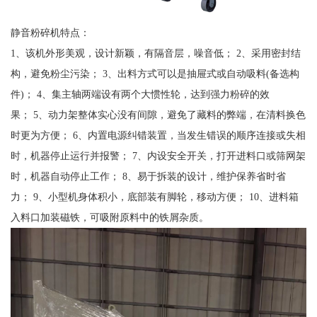
静音粉碎机特点：
1、该机外形美观，设计新颖，有隔音层，噪音低； 2、采用密封结
构，避免粉尘污染； 3、出料方式可以是抽屉式或自动吸料(备选构
件)； 4、集主轴两端设有两个大惯性轮，达到强力粉碎的效
果； 5、动力架整体实心没有间隙，避免了藏料的弊端，在清料换色
时更为方便； 6、内置电源纠错装置，当发生错误的顺序连接或失相
时，机器停止运行并报警； 7、内设安全开关，打开进料口或筛网架
时，机器自动停止工作； 8、易于拆装的设计，维护保养省时省
力； 9、小型机身体积小，底部装有脚轮，移动方便； 10、进料箱
入料口加装磁铁，可吸附原料中的铁屑杂质。