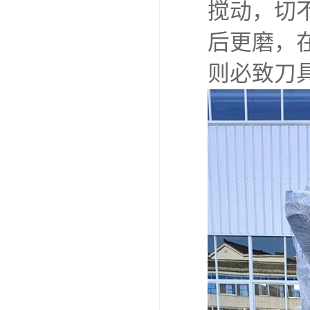
搅动，切
后更磨，
则必致刀