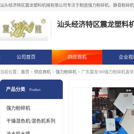
汕头经济特区震龙塑料
公司首页
供应商机
企业视
当前位置：
首页
>
供应商机
>
强力粉碎机
> 广东震龙300强力粉碎机直供
产品分类
Product
强力粉碎机
干燥混色机/混色机系列
冷水机水塔