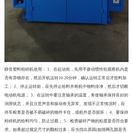
静音塑料粉碎机使用： 1、在起动前，先用手拨动惯性轮观察机内是
否有异物存在，然后开机运转10-20分钟，确认运转正常后才投料加
工； 2、停止运转前，应先停止给料并将机中物料排净，然后才切断
电动机电源； 3、在运转中要注意轴承的温度，务使轴承保持良好的
润滑状态，并且注意声音和振动有无异常。发现不正常情况时，应
停车检查是否被不易破碎的物件卡住，或机件是否损坏； 4、要保持
粉碎机的给料均匀，防止过载； 5、检查破碎产物的粒度是否符合要
求。如果超过规定尺寸的颗粒过多，应当找出原因(如筛网孔隙是否