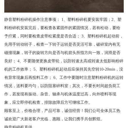
静音塑料粉碎机操作注意事项： 1、塑料粉碎机要安装牢固；2、塑
料粉碎机安装完后，要检查各紧固件的紧固情况，若有松动，要给
予拧紧，同时要检查皮带松紧度是否合适； 3、塑料粉碎机起动前，
先用手转动转子，检查一下转子运转是否灵活可靠，破碎室内有无
碰撞现象，转子的旋转方向是否与机箭头所指方向一致，润滑是否
良好； 4、不要随便更换皮带轮，以防转速太高或转速太低影响粉碎
机的工作效率； 5、塑料粉碎机起动后应保持其先空转10-20min，没
有异常现象后再投料工作； 6、工作中要随时注意塑料粉碎机的运转
情况，送料要均匀，以防阻塞碎料室；其次，不要长时间超负荷工
作，若发现有振动、杂音、轴承与机体温度过高，向外喷料等现
象，应立即停机检查，排除故障后方可继续工作。
顾客至上，价格合理，产品可靠，诚信经营！我们公司全体员工热
诚欢迎广大新老客户光临﹑惠顾，让我们携手共创辉煌。
静音粉碎机直供