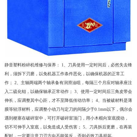
静音塑料粉碎机维修与保养： 1、刀具使用一定时间后，必然失去锋
利，须拆下刃磨，以免机器工作条件恶化，以确保机器的正常工
作； 2、主轴两端两个轴承备有润滑油咀，每隔三个月应对轴承座注
入二硫化钼，以确保轴承正常动作； 3、使用一定时间后三角皮带会
伸长，应调整其中心距，才不至降低传动功率； 4、当被破材料是薄
膜等轻浮材料，应调整小动刀与定刀的间隔少于0.1mm以下，偶尔会
遇到梗塞在破碎室中，可打开破碎室顶门，用小木棍向室底搅动，
切不可伸手入室底，以免造成人受伤害； 5、刀具拆后更磨，在再装
配时，一定要注意刀刃方向不能装反，否则必致刀具损坏。