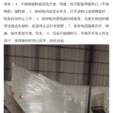
寿命； 4、不锈钢储料箱清洗方便、快捷，也可配备带吸料口（不锈
钢型）储料箱； 5、粉碎机内设安全开关，打开进料口或筛网架时，
机器自动停止工作； 6、粉碎机内置电源纠错装置，当发生错误的顺
序连接或失相时，机器停止运行并报警； 7、装有电源隔离开关，维
修、操作更加方便、安全； 8、活动不锈钢料斗，手柄开关等人性化
设计，使得操作时得心应手，轻松自如。