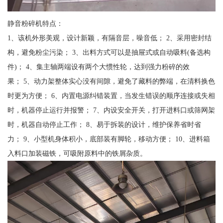
静音粉碎机特点：
1、该机外形美观，设计新颖，有隔音层，噪音低； 2、采用密封结
构，避免粉尘污染； 3、出料方式可以是抽屉式或自动吸料(备选构
件)； 4、集主轴两端设有两个大惯性轮，达到强力粉碎的效
果； 5、动力架整体实心没有间隙，避免了藏料的弊端，在清料换色
时更为方便； 6、内置电源纠错装置，当发生错误的顺序连接或失相
时，机器停止运行并报警； 7、内设安全开关，打开进料口或筛网架
时，机器自动停止工作； 8、易于拆装的设计，维护保养省时省
力； 9、小型机身体积小，底部装有脚轮，移动方便； 10、进料箱
入料口加装磁铁，可吸附原料中的铁屑杂质。