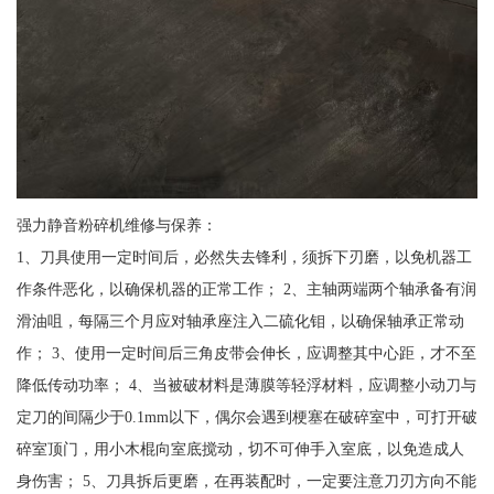
强力静音粉碎机维修与保养：
1、刀具使用一定时间后，必然失去锋利，须拆下刃磨，以免机器工
作条件恶化，以确保机器的正常工作； 2、主轴两端两个轴承备有润
滑油咀，每隔三个月应对轴承座注入二硫化钼，以确保轴承正常动
作； 3、使用一定时间后三角皮带会伸长，应调整其中心距，才不至
降低传动功率； 4、当被破材料是薄膜等轻浮材料，应调整小动刀与
定刀的间隔少于0.1mm以下，偶尔会遇到梗塞在破碎室中，可打开破
碎室顶门，用小木棍向室底搅动，切不可伸手入室底，以免造成人
身伤害； 5、刀具拆后更磨，在再装配时，一定要注意刀刃方向不能