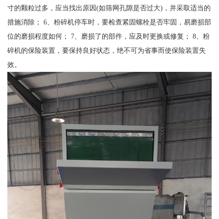
寸的颗粒过多，应当找出原因(如筛网孔隙是否过大)，并采取适当的
措施消除； 6、粉碎机停车时，要检查紧固螺栓是否牢固，易磨损部
位的磨损程度如何； 7、磨损了的部件，应及时更换或修复； 8、粉
碎机的保险装置，要保持良好状态，绝不可为省事而使保险装置失
效。