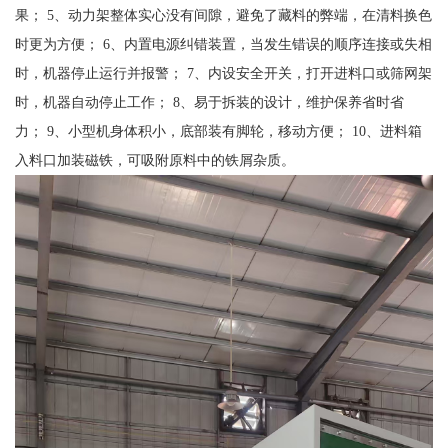
果； 5、动力架整体实心没有间隙，避免了藏料的弊端，在清料换色
时更为方便； 6、内置电源纠错装置，当发生错误的顺序连接或失相
时，机器停止运行并报警； 7、内设安全开关，打开进料口或筛网架
时，机器自动停止工作； 8、易于拆装的设计，维护保养省时省
力； 9、小型机身体积小，底部装有脚轮，移动方便； 10、进料箱
入料口加装磁铁，可吸附原料中的铁屑杂质。