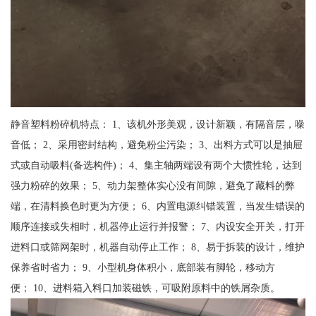
静音塑料粉碎机特点： 1、该机外形美观，设计新颖，有隔音层，噪
音低； 2、采用密封结构，避免粉尘污染； 3、出料方式可以是抽屉
式或自动吸料(备选构件)； 4、集主轴两端设有两个大惯性轮，达到
强力粉碎的效果； 5、动力架整体实心没有间隙，避免了藏料的弊
端，在清料换色时更为方便； 6、内置电源纠错装置，当发生错误的
顺序连接或失相时，机器停止运行并报警； 7、内设安全开关，打开
进料口或筛网架时，机器自动停止工作； 8、易于拆装的设计，维护
保养省时省力； 9、小型机身体积小，底部装有脚轮，移动方
便； 10、进料箱入料口加装磁铁，可吸附原料中的铁屑杂质。