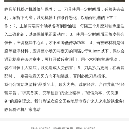
静音塑料粉碎机维修与保养： 1、刀具使用一定时间后，必然失去锋
利，须拆下刃磨，以免机器工作条件恶化，以确保机器的正常工
作； 2、主轴两端两个轴承备有润滑油咀，每隔三个月应对轴承座注
入二硫化钼，以确保轴承正常动作； 3、使用一定时间后三角皮带会
伸长，应调整其中心距，才不至降低传动功率； 4、当被破材料是薄
膜等轻浮材料，应调整小动刀与定刀的间隔少于0.1mm以下，偶尔会
遇到梗塞在破碎室中，可打开破碎室顶门，用小木棍向室底搅动，
切不可伸手入室底，以免造成人受伤害； 5、刀具拆后更磨，在再装
配时，一定要注意刀刃方向不能装反，否则必致刀具损坏。
我们公司始终坚持“品质至上、顾客为先、诚信经营、合作共赢”的经
营宗旨，“求真务实、变革创新”的企业精神，“诚信为本、优良服
务”的服务理念。我们热诚欢迎全国各地新老客户来人来电洽谈业务!
静音粉碎机厂家电话