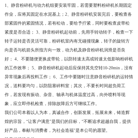
1、静音粉碎机与动力机组要安装牢固，若需要塑料粉碎机长期固定
作业，应将其固定在水泥基上；2、静音粉碎机安装完后，要检查各
部紧固件的紧固情况，若有松动，要给予拧紧，同时要检查皮带松
紧度是否合适； 3、静音粉碎机起动前，先用手转动转子，检查一下
转子运转是否灵活可靠，粉碎机室内有无碰撞现象，转子的旋转方
向是否与机箭头所指方向一致，动力机及静音粉碎机润滑是否良
好； 4、不要随便更换皮带轮，以防转速太高或转速太低影响粉碎机
的工作效率； 5、静音粉碎机起动后应保持其先空转10-20min，没有
异常现象后再投料工作； 6、工作中要随时注意静音粉碎机的运转情
况，送料要均匀，以防阻塞碎料室；其次，不要长时间超负荷工
作，若发现有振动、杂音、轴承与机体温度过高，向外喷料等现
象，应立即停机检查，排除故障后方可继续工作。
我们公司本着以人为本，真诚合作，创新发展，拓展未来，铸造辉
煌的宗旨，“让客户满意”是我们的目标，“不断追求超越自我，提供
好产品，奉献与消费者，为社会造福”是本公司的愿望。