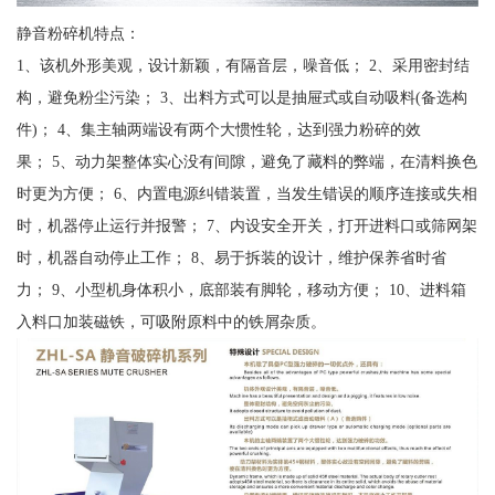
静音粉碎机特点：
1、该机外形美观，设计新颖，有隔音层，噪音低； 2、采用密封结
构，避免粉尘污染； 3、出料方式可以是抽屉式或自动吸料(备选构
件)； 4、集主轴两端设有两个大惯性轮，达到强力粉碎的效
果； 5、动力架整体实心没有间隙，避免了藏料的弊端，在清料换色
时更为方便； 6、内置电源纠错装置，当发生错误的顺序连接或失相
时，机器停止运行并报警； 7、内设安全开关，打开进料口或筛网架
时，机器自动停止工作； 8、易于拆装的设计，维护保养省时省
力； 9、小型机身体积小，底部装有脚轮，移动方便； 10、进料箱
入料口加装磁铁，可吸附原料中的铁屑杂质。